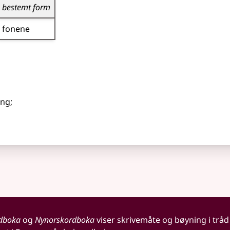
bestemt form
fonene
ing
;
dboka
og
Nynorskordboka
viser skrivemåte og bøyning i tråd