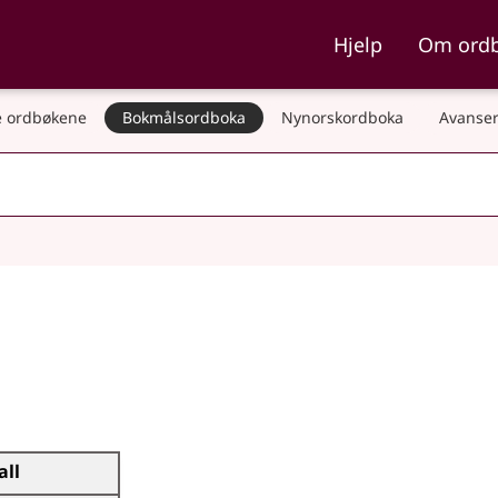
ka og Nynorskordboka
Hjelp
Om ord
 ordbøkene
Bokmålsordboka
Nynorskordboka
Avanser
all