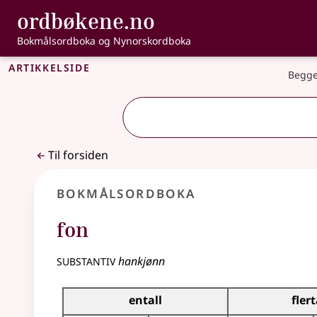
, Bokmålsordbo
ordbøkene.no
Gå til hovedinnhold
Tilgjengelighet
Bokmålsordboka og Nynorskordboka
Artikkelside
Begge
Til forsiden
Bokmålsordboka
fon
substantiv
hankjønn
Bøyingstabell for dette substantivet
entall
flert