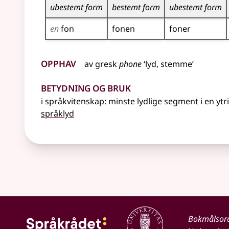
ubestemt form
bestemt form
ubestemt form
en
fon
fonen
foner
Opphav
av
gresk
phone
‘lyd, stemme’
Betydning og bruk
i språkvitenskap
: minste lydlige segment i en ytr
språklyd
Bokmålsor