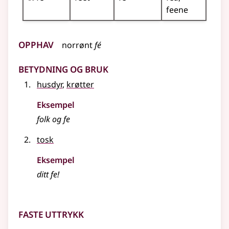
feene
Opphav
norrønt
fé
Betydning og bruk
husdyr
,
krøtter
Eksempel
folk og fe
tosk
Eksempel
ditt fe!
Faste uttrykk