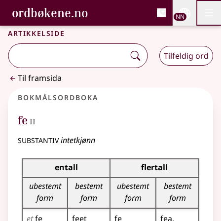
, Bokmålsordboka og N
ordbøkene.no
Nettsi
NN
Men
Gå til hovudinnhald
Tilgjenge
Bokmålsordboka og Nynorskordboka
Artikkelside
Tilfeldig ord
Til framsida
Bokmålsordboka
2
fe
II
substantiv
intetkjønn
Bøyingstabell for dette substantivet
entall
flertall
ubestemt
bestemt
ubestemt
bestemt
form
form
form
form
et
fe
feet
fe
fea