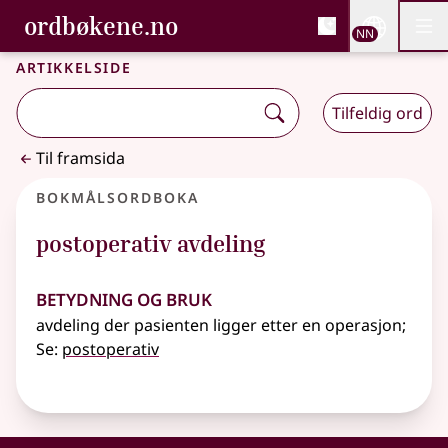
, Bokmålsordboka og N
ordbøkene.no
Nettsi
NN
Men
Gå til hovudinnhald
Tilgjenge
Bokmålsordboka og Nynorskordboka
Artikkelside
Tilfeldig ord
Til framsida
Bokmålsordboka
postoperativ avdeling
Betydning og bruk
avdeling der pasienten ligger etter en operasjon
;
Se:
postoperativ