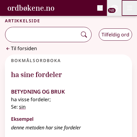
, Bokmålsordboka og N
ordbøkene.no
Nettsi
NB
Men
Gå til hovedinnhold
Tilgjengelighet
Bokmålsordboka og Nynorskordboka
Artikkelside
Tilfeldig ord
Til forsiden
Bokmålsordboka
ha sine fordeler
Betydning og bruk
ha visse fordeler
;
Se:
sin
Eksempel
denne metoden har sine fordeler