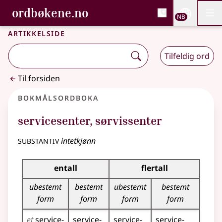
, Bokmålsordboka og N
ordbøkene.no
Nettsi
NB
Men
Gå til hovedinnhold
Tilgjengelighet
Bokmålsordboka og Nynorskordboka
Artikkelside
Tilfeldig ord
Til forsiden
Bokmålsordboka
servicesenter
,
sørvissenter
substantiv
intetkjønn
Bøyingstabell for dette substantivet
entall
flertall
ubestemt
bestemt
ubestemt
bestemt
form
form
form
form
et
service­
service­
service­
service­