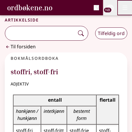
, Bokmålsordboka og N
ordbøkene.no
Nettsi
NB
Men
Gå til hovedinnhold
Tilgjengelighet
Bokmålsordboka og Nynorskordboka
Artikkelside
Tilfeldig ord
Til forsiden
Bokmålsordboka
stoffri
,
stoff-fri
adjektiv
Bøyingstabell for dette adjektivet
entall
flertall
hankjønn /
intetkjønn
bestemt
hunkjønn
form
stoff-fri
stoff-fritt
stoff-frie
stoff-