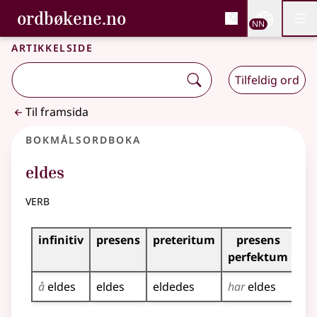
, Bokmålsordboka og N
ordbøkene.no
Nettsi
NN
Men
Gå til hovudinnhald
Tilgjenge
Bokmålsordboka og Nynorskordboka
Artikkelside
Tilfeldig ord
Til framsida
Bokmålsordboka
eldes
verb
Bøyingstabell for dette verbet
infinitiv
presens
preteritum
presens
perfektum
å
eldes
eldes
eldedes
har
eldes