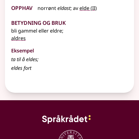
Opphav
2
norrønt
eldast
;
av
elde
(
II)
Betydning og bruk
bli gammel eller eldre
;
aldres
Eksempel
ta til å
eldes
;
eldes
fort