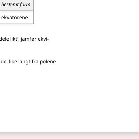
bestemt form
ekvatorene
dele likt’
;
jamfør
ekvi-
e, like langt fra polene