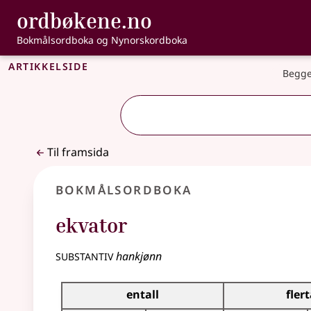
, Bokmålsordbo
ordbøkene.no
Gå til hovudinnhald
Tilgjenge
Bokmålsordboka og Nynorskordboka
Artikkelside
Begge
Til framsida
Bokmålsordboka
ekvator
substantiv
hankjønn
Bøyingstabell for dette substantivet
entall
flert