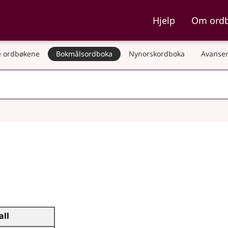
ka og Nynorskordboka
Hjelp
Om ord
 ordbøkene
Bokmålsordboka
Nynorskordboka
Avanser
all