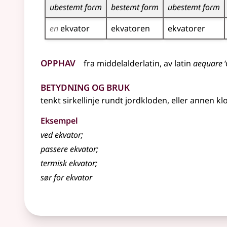
ubestemt form
bestemt form
ubestemt form
en
ekvator
ekvatoren
ekvatorer
Opphav
fra
middelalderlatin
,
av
latin
aequare
‘
Betydning og bruk
tenkt sirkellinje rundt jordkloden,
eller
annen klod
Eksempel
ved
ekvator
;
passere
ekvator
;
termisk
ekvator
;
sør for
ekvator