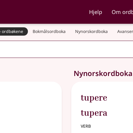
ka og Nynorskordboka
Hjelp
Om ord
 ordbøkene
Bokmålsordboka
Nynorskordboka
Avanser
Nynorskordbok
tupere
tupera
verb