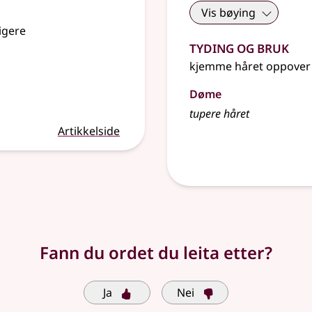
Vis bøying
digere
Tyding og bruk
kjemme håret oppover fo
Døme
tupere håret
Artikkelside
Fann du ordet du leita etter?
Ja
Nei