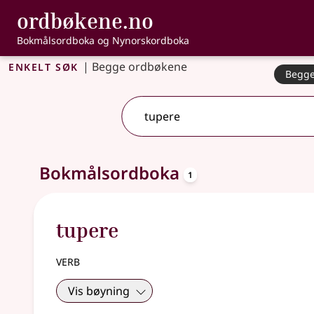
, Bokmålsordbo
ordbøkene.no
Gå til hovudinnhald
Tilgjenge
Bokmålsordboka og Nynorskordboka
Enkelt søk
|
Begge ordbøkene
Begge
2 treff
.
Ytterlegare søkjeforslag tilgjengelege
oppslagsord
Bokmålsordboka
1
tupere
verb
Vis bøyning