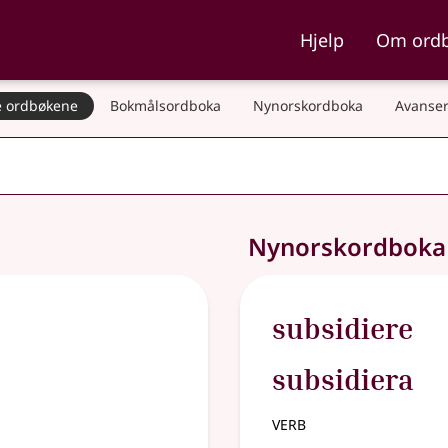
ka og Nynorskordboka
Hjelp
Om ord
 ordbøkene
Bokmålsordboka
Nynorskordboka
Avanser
Nynorskordbok
subsidiere
subsidiera
verb