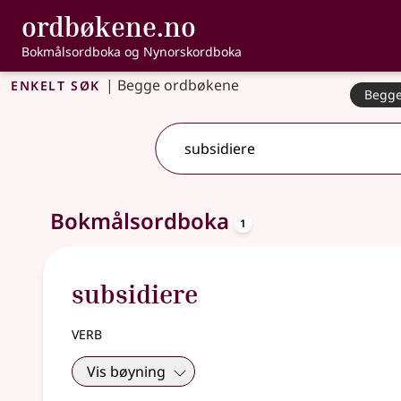
, Bokmålsordbo
ordbøkene.no
Gå til hovudinnhald
Tilgjenge
Bokmålsordboka og Nynorskordboka
Enkelt søk
|
Begge ordbøkene
Begge
2 treff
.
Ytterlegare søkjeforslag tilgjengelege
oppslagsord
Bokmålsordboka
1
subsidiere
verb
Vis bøyning