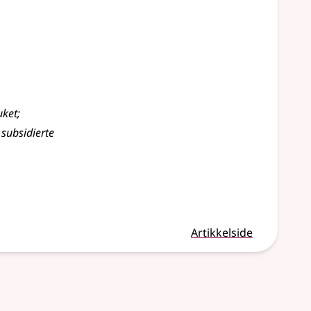
uket
;
subsidierte
Artikkelside