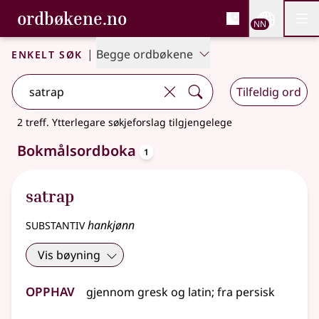
, Bokmålsordboka og N
ordbøkene.no
Nettsi
NN
Men
Gå til hovudinnhald
Tilgjenge
Bokmålsordboka og Nynorskordboka
Enkelt søk
|
Begge ordbøkene
Tilfeldig ord
2 treff
.
Ytterlegare søkjeforslag tilgjengelege
oppslagsord
Bokmålsordboka
1
satrap
substantiv
hankjønn
Vis bøyning
Opphav
gjennom
gresk
og
latin
;
fra
persisk