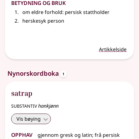
Betydning og bruk
om
eldre
forhold
: persisk stattholder
herskesyk person
Artikkelside
oppslagsord
Nynorskordboka
1
satrap
substantiv
hankjønn
Vis bøying
Opphav
gjennom
gresk
og
latin
;
frå
persisk