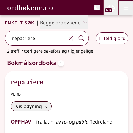
, Bokmålsordboka og N
ordbøkene.no
Nettsi
NB
Men
Gå til hovedinnhold
Tilgjengelighet
Bokmålsordboka og Nynorskordboka
Enkelt søk
|
Begge ordbøkene
Tilfeldig ord
2 treff
.
Ytterligere søkeforslag tilgjengelige
oppslagsord
Bokmålsordboka
1
repatriere
verb
Vis bøyning
Opphav
fra
latin
, av
re-
og
patria
‘fedreland’