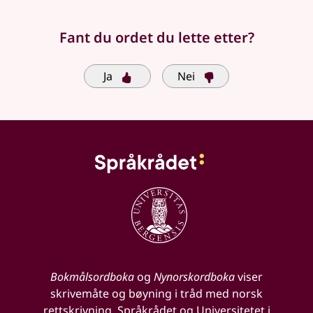
Fant du ordet du lette etter?
Ja
Nei
Bokmålsordboka
og
Nynorskordboka
viser
skrivemåte og bøyning i tråd med norsk
rettskrivning. Språkrådet og Universitetet i