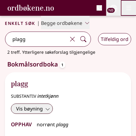
, Bokmålsordboka og N
ordbøkene.no
Nettsi
NB
Men
Gå til hovedinnhold
Tilgjengelighet
Bokmålsordboka og Nynorskordboka
Enkelt søk
|
Begge ordbøkene
Tilfeldig ord
2 treff
.
Ytterligere søkeforslag tilgjengelige
oppslagsord
Bokmålsordboka
1
plagg
substantiv
intetkjønn
Vis bøyning
Opphav
norrønt
plagg