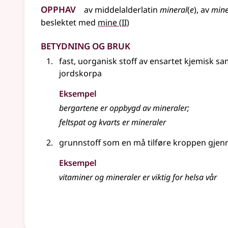
Opphav
av
middelalderlatin
mineral
(
e
), av
min
2
beslektet
med
mine
(
II)
Betydning og bruk
fast, uorganisk stoff av ensartet kjemisk s
jordskorpa
Eksempel
bergartene er oppbygd av
mineraler
;
feltspat og kvarts er
mineraler
grunnstoff som en må tilføre kroppen gje
Eksempel
vitaminer og mineraler er viktig for helsa vår