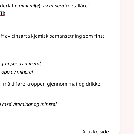
derlatin
mineral
(
e
), av
minera
‘metallåre’
;
2
(
II)
off av einsarta kjemisk samansetning som finst i
r grupper av mineral
;
 opp av mineral
n må tilføre kroppen gjennom mat og drikke
g med vitaminar og mineral
Artikkelside