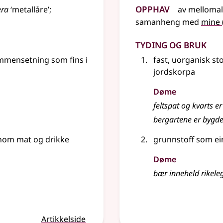
Opphav
era
‘metallåre’
;
av
mellomal
samanheng
med
mine
Tyding og bruk
ammensetning som fins i
fast, uorganisk st
jordskorpa
Døme
feltspat og kvarts e
bergartene er bygde
nnom mat og drikke
grunnstoff som ei
Døme
bær inneheld rikele
Artikkelside