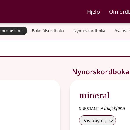
ka og Nynorskordboka
Hjelp
Om ord
 ordbøkene
Bokmålsordboka
Nynorskordboka
Avanser
Nynorskordbok
mineral
substantiv
inkjekjønn
Vis bøying