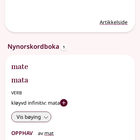
Artikkelside
oppslagsord
Nynorskordboka
1
mate
mata
verb
kløyvd infinitiv:
mata
Vis bøying
Opphav
av
mat