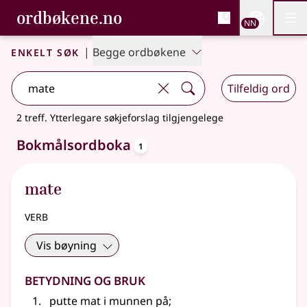
, Bokmålsordboka og N
ordbøkene.no
Nettsi
NN
Men
Gå til hovudinnhald
Tilgjenge
Bokmålsordboka og Nynorskordboka
Enkelt søk
|
Begge ordbøkene
Tilfeldig ord
2 treff
.
Ytterlegare søkjeforslag tilgjengelege
oppslagsord
Bokmålsordboka
1
mate
verb
Vis bøyning
Betydning og bruk
putte mat i munnen på
;