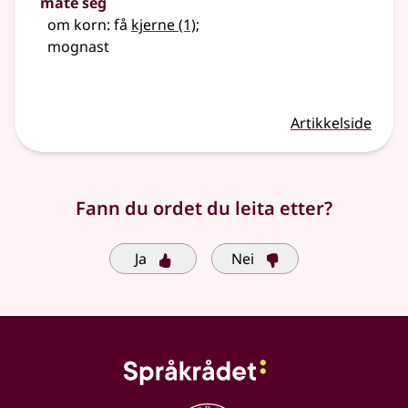
mate seg
om korn: få
kjerne
(1)
;
mognast
Artikkelside
Fann du ordet du leita etter?
Ja
Nei