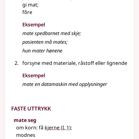
gi mat
;
fôre
Eksempel
mate
spedbarnet med skje
;
pasienten må
mates
;
hun mater hønene
forsyne med materiale, råstoff
eller lignende
Eksempel
mate
en datamaskin med opplysninger
Faste uttrykk
mate seg
1
om korn: få
kjerne
(
I
, 1)
;
modnes