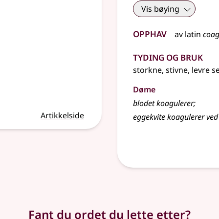
Vis bøying
Opphav
av
latin
coag
Tyding og bruk
storkne, stivne, levre s
Døme
blodet koagulerer
;
Artikkelside
eggekvite koagulerer ved
Fant du ordet du lette etter?