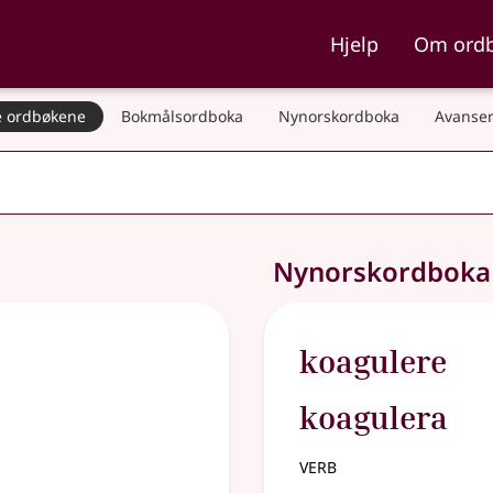
ka og Nynorskordboka
Hjelp
Om ord
 ordbøkene
Bokmålsordboka
Nynorskordboka
Avanser
Nynorskordbok
koagulere
koagulera
verb