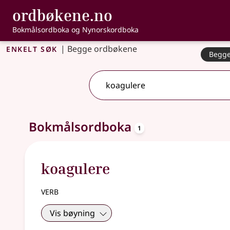
, Bokmålsordbo
ordbøkene.no
Gå til hovedinnhold
Tilgjengelighet
Bokmålsordboka og Nynorskordboka
Enkelt søk
|
Begge ordbøkene
Begge
2 treff
.
Ytterligere søkeforslag tilgjengelige
oppslagsord
Bokmålsordboka
1
koagulere
verb
Vis bøyning