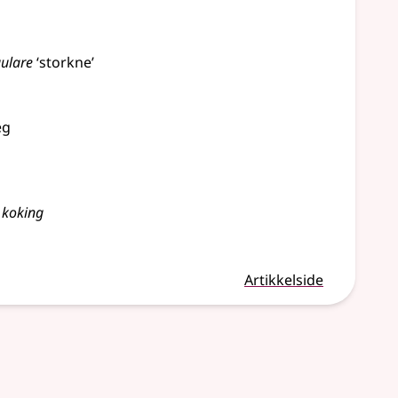
ulare
‘storkne’
eg
 koking
Artikkelside