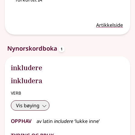
Artikkelside
oppslagsord
Nynorskordboka
1
inkludere
inkludera
verb
Vis bøying
Opphav
av
latin
includere
‘lukke inne’
Tyding og bruk