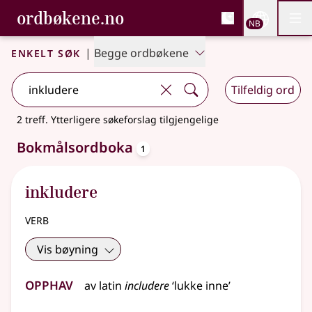
, Bokmålsordboka og N
ordbøkene.no
Nettsi
NB
Men
Gå til hovedinnhold
Tilgjengelighet
Bokmålsordboka og Nynorskordboka
Enkelt søk
|
Begge ordbøkene
Tilfeldig ord
2 treff
.
Ytterligere søkeforslag tilgjengelige
oppslagsord
Bokmålsordboka
1
inkludere
verb
Vis bøyning
Opphav
av
latin
includere
‘lukke inne’