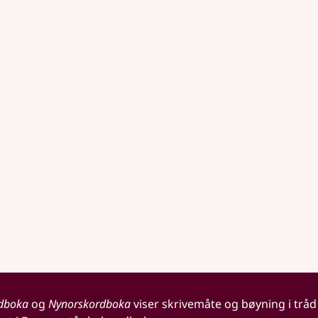
dboka
og
Nynorskordboka
viser skrivemåte og bøyning i tråd