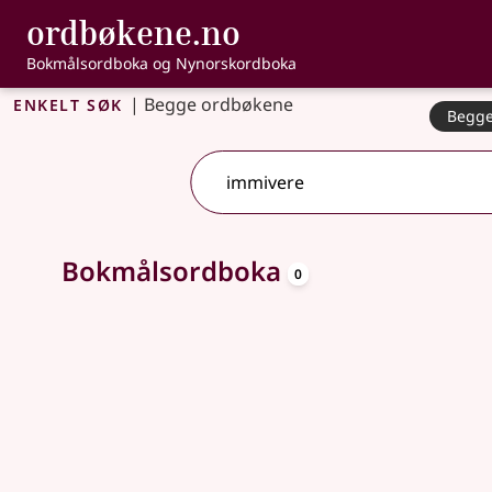
, Bokmålsordbo
ordbøkene.no
Gå til hovedinnhold
Tilgjengelighet
Bokmålsordboka og Nynorskordboka
Enkelt søk
|
Begge ordbøkene
Begge
Søkeforslag tilgjengelige
oppslagsord
Bokmålsordboka
0