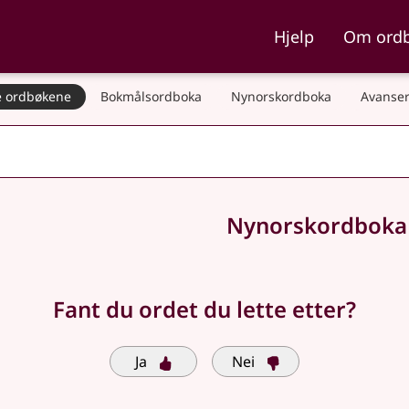
ka og Nynorskordboka
Hjelp
Om ord
 ordbøkene
Bokmålsordboka
Nynorskordboka
Avanser
Nynorskordbok
Fant du ordet du lette etter?
Ja
Nei