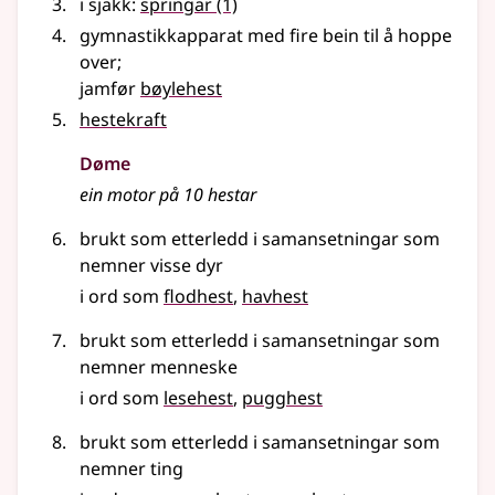
i sjakk:
springar
(1)
gymnastikkapparat med fire bein til å hoppe
over
;
jamfør
bøylehest
hestekraft
Døme
ein motor på 10 hestar
brukt som etterledd i samansetningar som
nemner visse dyr
i ord som
flodhest
havhest
brukt som etterledd i samansetningar som
nemner menneske
i ord som
lesehest
pugghest
brukt som etterledd i samansetningar som
nemner ting