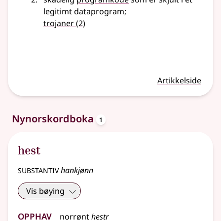
legitimt dataprogram
;
trojaner
(2)
Artikkelside
oppslagsord
Nynorskordboka
1
hest
substantiv
hankjønn
Vis bøying
Opphav
norrønt
hestr