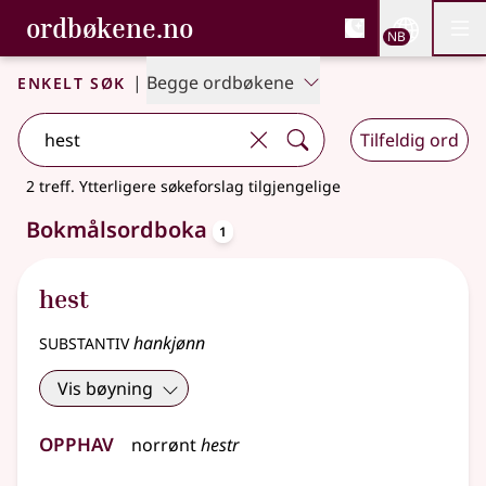
, Bokmålsordboka og N
ordbøkene.no
Nettsi
NB
Men
Gå til hovedinnhold
Tilgjengelighet
Bokmålsordboka og Nynorskordboka
Enkelt søk
|
Begge ordbøkene
Tilfeldig ord
2 treff
.
Ytterligere søkeforslag tilgjengelige
oppslagsord
Bokmålsordboka
1
hest
substantiv
hankjønn
Vis bøyning
Opphav
norrønt
hestr