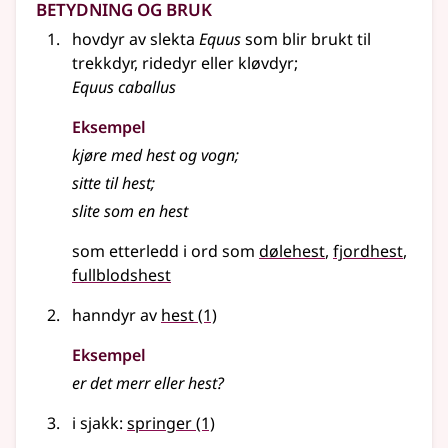
Betydning og bruk
hovdyr av slekta
Equus
som blir brukt til
trekkdyr, ridedyr
eller
kløvdyr
;
Equus caballus
Eksempel
kjøre med
hest
og vogn
;
sitte til hest
;
slite som en
hest
som etterledd i ord som
dølehest
fjordhest
fullblodshest
hanndyr av
hest
(1)
Eksempel
er det merr
eller
hest
?
i sjakk:
springer
(1)