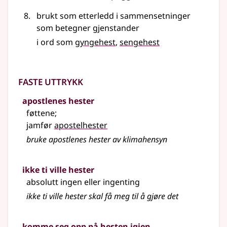
brukt som etterledd i sammensetninger
som betegner gjenstander
i ord som
gyngehest
sengehest
Faste uttrykk
apostlenes hester
føttene
;
jamfør
apostelhester
bruke apostlenes hester av klimahensyn
ikke ti ville hester
absolutt ingen eller ingenting
ikke ti ville hester skal få meg til å gjøre det
komme seg opp på hesten igjen