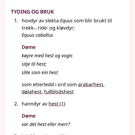
Tyding og bruk
hovdyr av slekta
Equus
som blir brukt til
trekk-, ride- og kløvdyr
;
Equus caballus
Døme
køyre med hest og vogn
;
sitje til hest
;
slite som ein hest
som etterledd i ord som
arabarhest
dølahest
fullblodshest
hanndyr av
hest
(1)
Døme
var det hest eller merr?