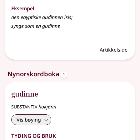
Eksempel
den egyptiske gudinnen Isis
;
synge som en gudinne
Artikkelside
oppslagsord
Nynorskordboka
1
gudinne
substantiv
hokjønn
Vis bøying
Tyding og bruk