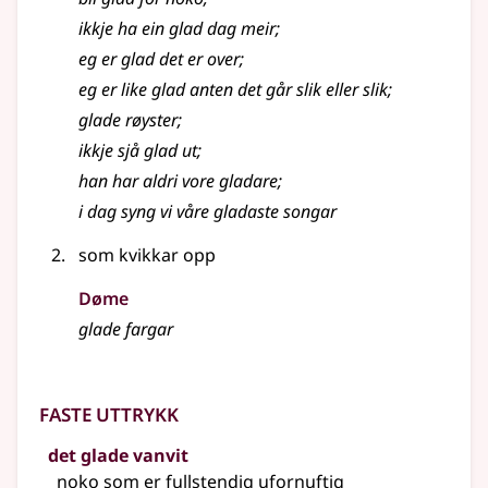
ikkje ha ein glad dag meir
;
eg er glad det er over
;
eg er like glad anten det går slik eller slik
;
glade røyster
;
ikkje sjå glad ut
;
han har aldri vore gladare
;
i dag syng vi våre gladaste songar
som kvikkar opp
Døme
glade fargar
Faste uttrykk
det glade vanvit
noko som er fullstendig ufornuftig