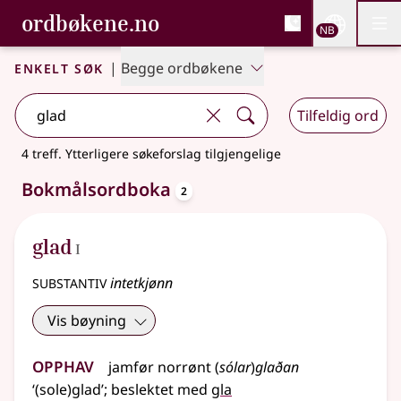
, Bokmålsordboka og N
ordbøkene.no
Nettsi
NB
Men
Gå til hovedinnhold
Tilgjengelighet
Bokmålsordboka og Nynorskordboka
Enkelt søk
|
Begge ordbøkene
Tilfeldig ord
4 treff
.
Ytterligere søkeforslag tilgjengelige
oppslagsord
Bokmålsordboka
2
1
glad
I
substantiv
intetkjønn
Vis bøyning
Opphav
jamfør
norrønt
(
sólar
)
glaðan
‘(sole)glad’
;
beslektet
med
gla