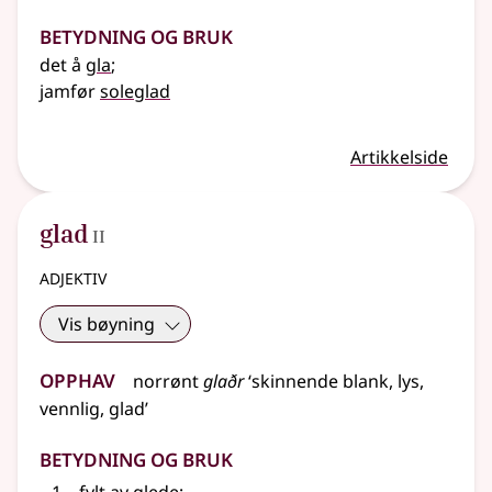
Betydning og bruk
det å
gla
;
jamfør
soleglad
Artikkelside
2
glad
II
adjektiv
Vis bøyning
Opphav
norrønt
glaðr
‘skinnende blank, lys,
vennlig, glad’
Betydning og bruk