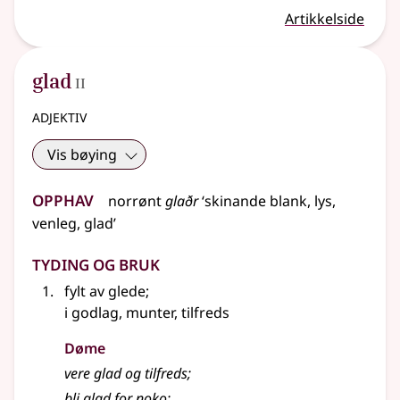
Artikkelside
2
glad
II
adjektiv
Vis bøying
Opphav
norrønt
glaðr
‘skinande blank, lys,
venleg, glad’
Tyding og bruk
fylt av glede
;
i godlag, munter, tilfreds
Døme
vere glad og tilfreds
;
bli glad for noko
;