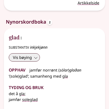
Artikkelside
oppslagsord
Nynorskordboka
2
1
glad
I
substantiv
inkjekjønn
Vis bøying
Opphav
jamfør
norrønt
(
sólar
)
glaðan
‘(sole)glad’
;
samanheng
med
gla
Tyding og bruk
det å
gla
;
jamfør
soleglad