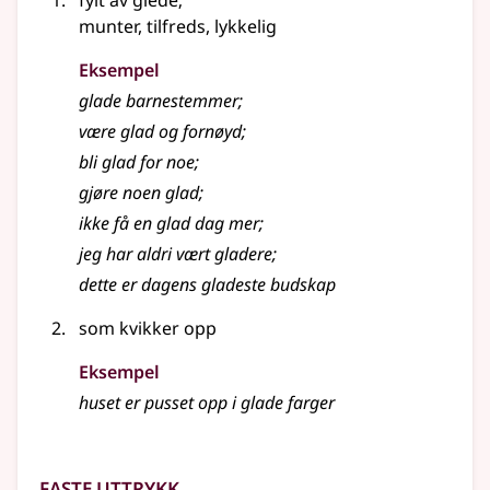
fylt av glede
;
munter, tilfreds, lykkelig
Eksempel
glade
barnestemmer
;
være
glad
og fornøyd
;
bli
glad
for noe
;
gjøre noen
glad
;
ikke få en
glad
dag mer
;
jeg har aldri vært gladere
;
dette er dagens gladeste budskap
som kvikker opp
Eksempel
huset er pusset opp i glade farger
Faste uttrykk