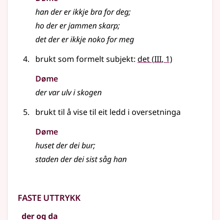
han der er ikkje bra for deg
;
ho der er jammen skarp
;
det der er ikkje noko for meg
3
brukt som formelt
subjekt
:
det
(
III
, 1)
Døme
der var ulv i skogen
brukt til å vise til eit ledd i oversetninga
Døme
huset der dei bur
;
staden der dei sist såg han
Faste uttrykk
der og da