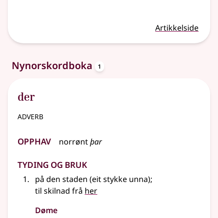
Artikkelside
oppslagsord
Nynorskordboka
1
der
adverb
Opphav
norrønt
þar
Tyding og bruk
på den staden (eit stykke unna)
;
til skilnad frå
her
Døme