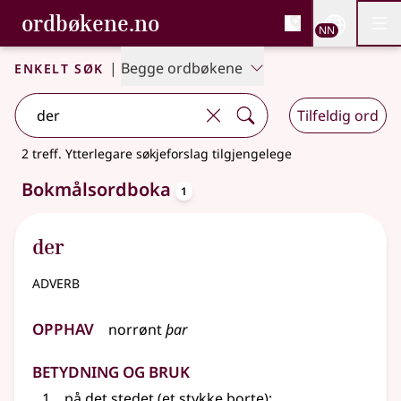
, Bokmålsordboka og N
ordbøkene.no
Nettsi
NN
Men
Gå til hovudinnhald
Tilgjenge
Bokmålsordboka og Nynorskordboka
Enkelt søk
|
Begge ordbøkene
Tilfeldig ord
2 treff
.
Ytterlegare søkjeforslag tilgjengelege
oppslagsord
Bokmålsordboka
1
der
adverb
Opphav
norrønt
þar
Betydning og bruk
på det stedet (et stykke borte)
;