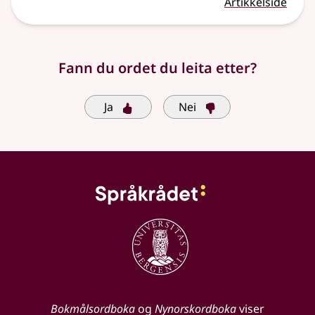
Artikkelside
Fann du ordet du leita etter?
Ja
Nei
Bokmålsordboka
og
Nynorskordboka
viser