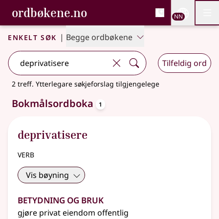
, Bokmålsordboka og N
ordbøkene.no
Nettsi
NN
Men
Gå til hovudinnhald
Tilgjenge
Bokmålsordboka og Nynorskordboka
Enkelt søk
|
Begge ordbøkene
Tilfeldig ord
2 treff
.
Ytterlegare søkjeforslag tilgjengelege
oppslagsord
Bokmålsordboka
1
deprivatisere
verb
Vis bøyning
Betydning og bruk
gjøre privat eiendom offentlig