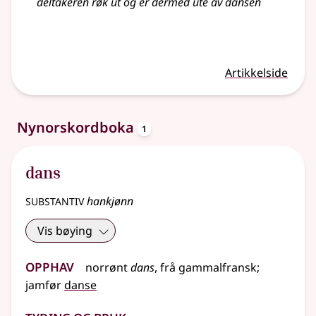
deltakeren røk ut og er dermed ute av dansen
Artikkelside
oppslagsord
Nynorskordboka
1
dans
substantiv
hankjønn
Vis bøying
Opphav
norrønt
dans
,
frå
gammalfransk
;
jamfør
danse
Tyding og bruk