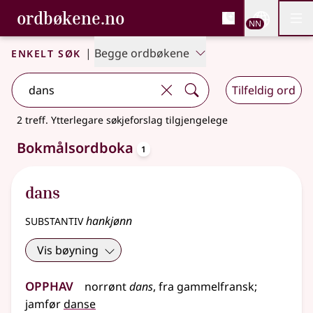
, Bokmålsordboka og N
ordbøkene.no
Nettsi
NN
Men
Gå til hovudinnhald
Tilgjenge
Bokmålsordboka og Nynorskordboka
Enkelt søk
|
Begge ordbøkene
Tilfeldig ord
2 treff
.
Ytterlegare søkjeforslag tilgjengelege
oppslagsord
Bokmålsordboka
1
dans
substantiv
hankjønn
Vis bøyning
Opphav
norrønt
dans
,
fra
gammelfransk
;
jamfør
danse