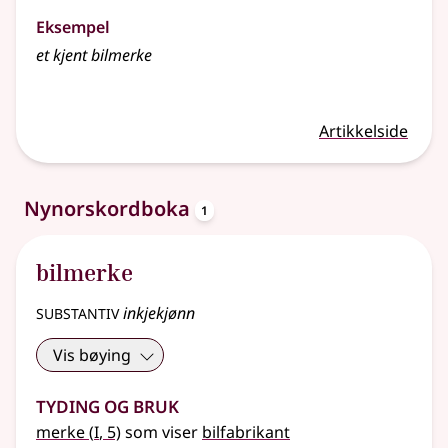
Eksempel
et kjent
bilmerke
Artikkelside
oppslagsord
Nynorskordboka
1
bilmerke
substantiv
inkjekjønn
Vis bøying
Tyding og bruk
1
merke
(
I
, 5)
som viser
bilfabrikant