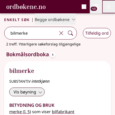
, Bokmålsordboka og N
ordbøkene.no
Nettsi
NB
Men
Gå til hovedinnhold
Tilgjengelighet
Bokmålsordboka og Nynorskordboka
Enkelt søk
|
Begge ordbøkene
Tilfeldig ord
2 treff
.
Ytterligere søkeforslag tilgjengelige
oppslagsord
Bokmålsordboka
1
bilmerke
substantiv
intetkjønn
Vis bøyning
Betydning og bruk
1
merke
(
I
, 5)
som viser
bilfabrikant