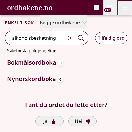
, Bokmålsordboka og N
ordbøkene.no
Nettsi
NB
Men
Gå til hovedinnhold
Tilgjengelighet
Bokmålsordboka og Nynorskordboka
Enkelt søk
|
Begge ordbøkene
Tilfeldig ord
Søkeforslag tilgjengelige
oppslagsord
Bokmålsordboka
0
oppslagsord
Nynorskordboka
0
Fant du ordet du lette etter?
Ja
Nei