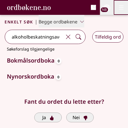
, Bokmålsordboka og N
ordbøkene.no
Nettsi
NB
Men
Gå til hovedinnhold
Tilgjengelighet
Bokmålsordboka og Nynorskordboka
Enkelt søk
|
Begge ordbøkene
Tilfeldig ord
Søkeforslag tilgjengelige
oppslagsord
Bokmålsordboka
0
oppslagsord
Nynorskordboka
0
Fant du ordet du lette etter?
Ja
Nei