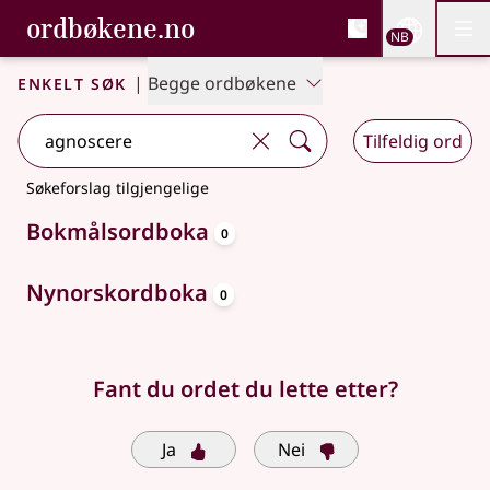
, Bokmålsordboka og N
ordbøkene.no
Nettsi
NB
Men
Gå til hovedinnhold
Tilgjengelighet
Bokmålsordboka og Nynorskordboka
Enkelt søk
|
Begge ordbøkene
Tilfeldig ord
Søkeforslag tilgjengelige
oppslagsord
Bokmålsordboka
0
oppslagsord
Nynorskordboka
0
Fant du ordet du lette etter?
Ja
Nei