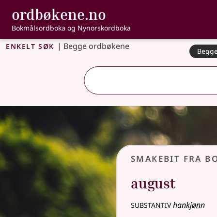
, Bokmålsordbo
ordbøkene.no
Gå til hovudinnhald
Tilgjenge
Bokmålsordboka og Nynorskordboka
Enkelt søk
|
Begge ordbøkene
Begge
Smakebit fra 
august
substantiv
hankjønn