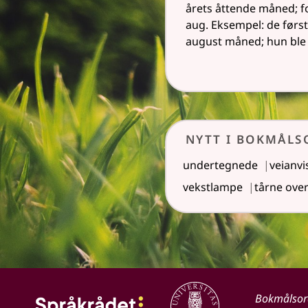
årets åttende måned; f
aug. Eksempel: de først
august måned; hun ble 
Nytt i Bokmål
undertegnede
veianvi
vekstlampe
tårne ove
Bokmålso