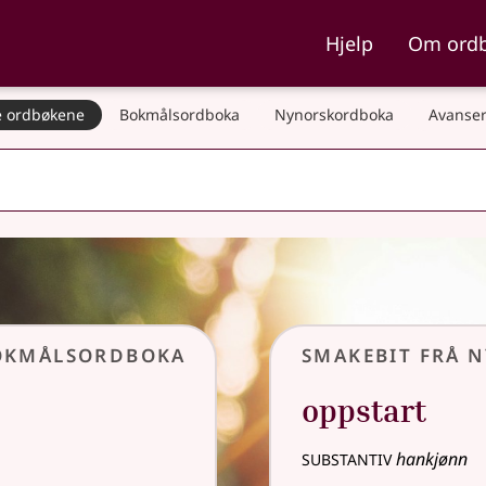
ka og Nynorskordboka
Hjelp
Om ord
 ordbøkene
Bokmålsordboka
Nynorskordboka
Avanser
Bokmålsordboka
Smakebit frå 
oppstart
substantiv
hankjønn