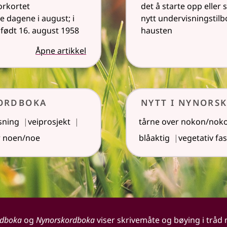
orkortet
det å starte opp eller 
e dagene i august; i
nytt undervisningstilb
født 16. august 1958
hausten
Åpne artikkel
sordboka
Nytt i Nynors
sning
veiprosjekt
tårne over nokon/nok
r noen/noe
blåaktig
vegetativ fa
rdboka
og
Nynorskordboka
viser skrivemåte og bøying i tråd