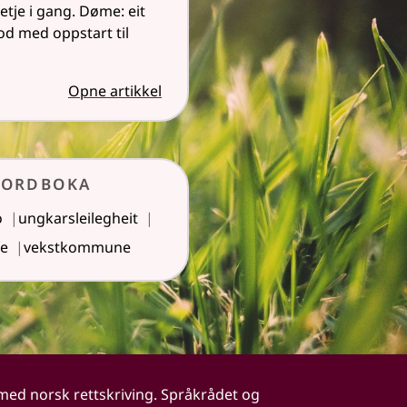
setje i gang. Døme: eit
od med oppstart til
Opne artikkel
kordboka
o
ungkarsleilegheit
se
vekstkommune
 med norsk rettskriving. Språkrådet og