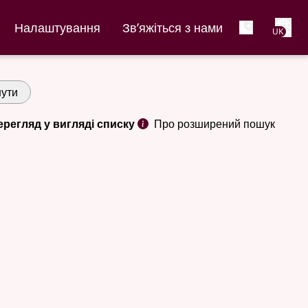
Net
Налаштування
Зв’яжіться з нами
UK
ути
ерегляд у вигляді списку
Про розширений пошук