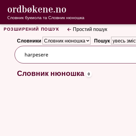
, Cловник букмо
ordbøkene.no
Перейти до основного вмісту
Доступність
Cловник букмола та Словник нюношка
Розширений пошук
Простий пошук
Словники
Пошук
oppslagsor
Словник нюношка
Немає результатів
0