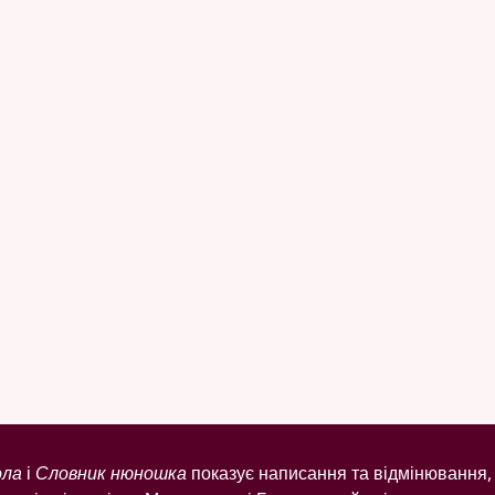
ола
і
Словник нюношка
показує написання та відмінювання, 