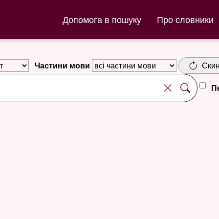
ла та Словник нюношка
Допомога в пошуку
Про словники
Частини мови
Скин
П
d