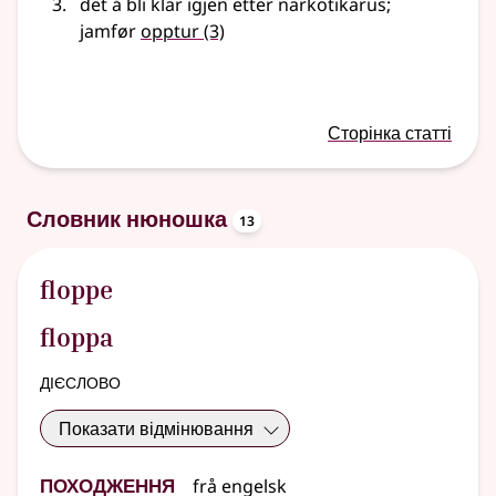
det å bli klar igjen etter narkotikarus
;
jamfør
opptur
(3)
Сторінка статті
oppslagsord
Словник нюношка
13
floppe
floppa
дієслово
Показати відмінювання
Походження
frå
engelsk