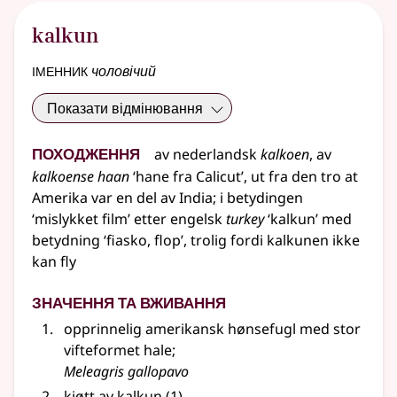
kalkun
іменник
чоловічий
Показати відмінювання
Походження
av
nederlandsk
kalkoen
, av
kalkoense haan
‘hane fra Calicut’, ut fra den tro at
Amerika var en del av India
;
i betydingen
‘mislykket film’ etter
engelsk
turkey
‘kalkun’ med
betydning
‘fiasko, flop’,
trolig
fordi kalkunen ikke
kan fly
Значення та вживання
opprinnelig amerikansk hønsefugl med stor
vifteformet hale
;
Meleagris gallopavo
kjøtt av
kalkun
(1)