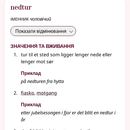
nedtur
іменник
чоловічий
Показати відмінювання
Значення та вживання
tur til et sted som ligger lenger nede eller
lenger mot sør
Приклад
på nedturen fra hytta
fiasko
,
motgang
Приклад
etter jubelsesongen i fjor er det blitt en
nedtur
i
år