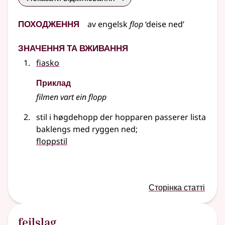
Походження
av
engelsk
flop
‘deise ned’
Значення та вживання
fiasko
Приклад
filmen vart ein flopp
stil i høgdehopp der hopparen passerer lista
baklengs med ryggen ned
;
floppstil
Сторінка статті
feilslag