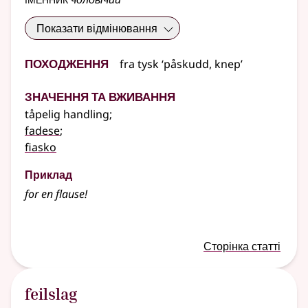
Показати відмінювання
Походження
fra
tysk
‘påskudd, knep’
Значення та вживання
tåpelig handling
;
fadese
;
fiasko
Приклад
for en
flause
!
Сторінка статті
feilslag