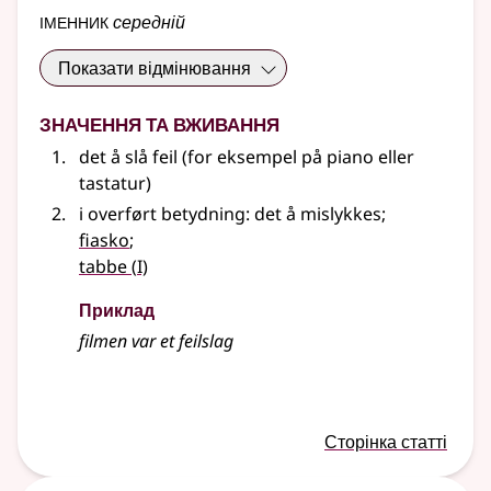
іменник
середній
Показати відмінювання
Значення та вживання
det å slå feil (for eksempel på piano eller
tastatur)
i overført betydning: det å mislykkes
;
fiasko
;
1
tabbe
(
I)
Приклад
filmen var et feilslag
Сторінка статті