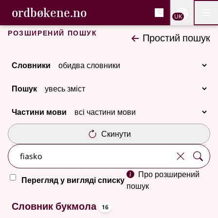
, Cловник букмола та С
ordbøkene.no
Nettsi
UK
Мен
Перейти до основного вмісту
Доступність
Cловник букмола та Словник нюношка
Розширений пошук
Простий пошук
Словники
Пошук
Частини мови
Скинути
Про розширений
Перегляд у вигляді списку
пошук
oppslagsord
29 результатів
Словник букмола
16