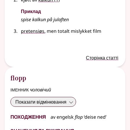
Приклад
spise kalkun på julaften
pretensiøs
, men totalt mislykket film
Сторінка статті
flopp
іменник
чоловічий
Показати відмінювання
Походження
av
engelsk
flop
‘deise ned’
Значення та вживання