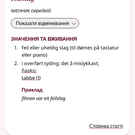
іменник
середній
Показати відмінювання
Значення та вживання
feil
eller
uheldig slag (
til dømes
på tastatur
eller piano)
i overført tyding: det å mislykkast
;
fiasko
;
1
tabbe
(
I)
Приклад
filmen var eit feilslag
Сторінка статті