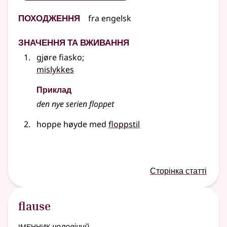
Походження
fra
engelsk
Значення та вживання
gjøre fiasko
;
mislykkes
Приклад
den nye serien floppet
hoppe høyde med
floppstil
Сторінка статті
flause
іменник
чоловічий