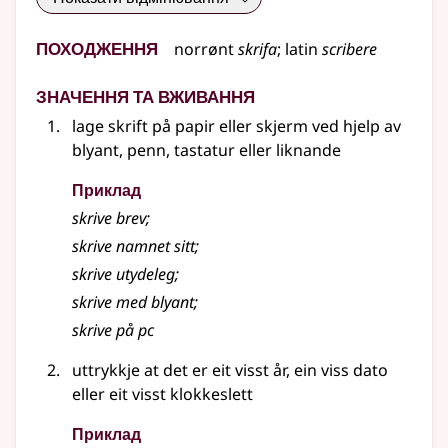
Походження
norrønt
skrifa
;
latin
scribere
Значення та вживання
lage skrift på papir eller skjerm ved hjelp av
blyant, penn, tastatur
eller liknande
Приклад
skrive brev
;
skrive namnet sitt
;
skrive utydeleg
;
skrive med blyant
;
skrive på pc
uttrykkje at det er eit visst år, ein viss dato
eller eit visst klokkeslett
Приклад