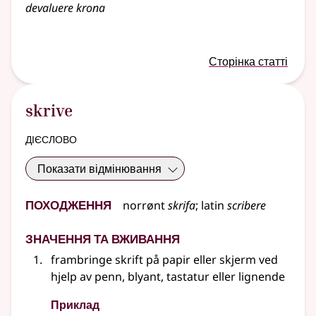
devaluere
krona
Сторінка статті
skrive
дієслово
Показати відмінювання
Походження
norrønt
skrifa
;
latin
scribere
Значення та вживання
frambringe skrift på papir eller skjerm ved
hjelp av penn, blyant, tastatur
eller lignende
Приклад