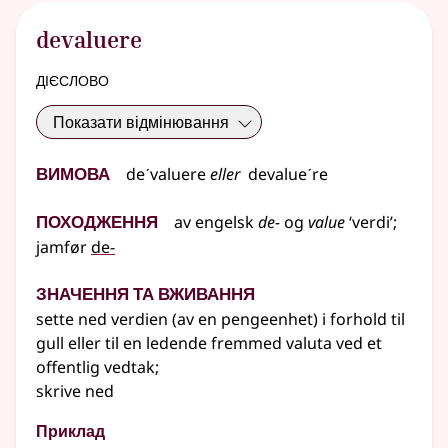
devaluere
дієслово
Показати відмінювання
Вимова
deˊvaluere
eller
devalueˊre
Походження
av
engelsk
de-
og
value
‘verdi’
;
jamfør
de-
Значення та вживання
sette ned verdien (av en pengeenhet) i forhold til
gull
eller
til en ledende fremmed valuta ved et
offentlig vedtak
;
skrive ned
Приклад