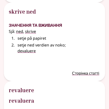
skrive ned
Значення та вживання
Sjå:
ned
,
skrive
setje på papiret
setje ned verdien av noko
;
devaluere
Сторінка статті
revaluere
revaluera