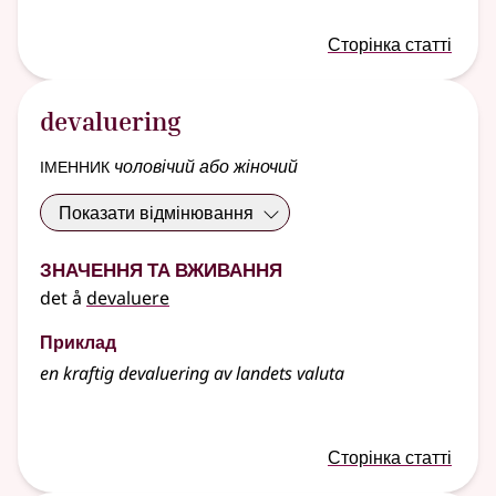
Сторінка статті
devaluering
іменник
чоловічий або жіночий
Показати відмінювання
Значення та вживання
det å
devaluere
Приклад
en kraftig devaluering av landets valuta
Сторінка статті