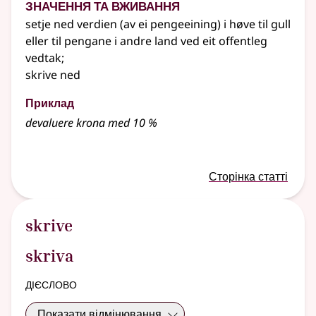
Значення та вживання
setje ned verdien (av ei pengeeining) i høve til gull
eller
til pengane i andre land ved eit offentleg
vedtak
;
skrive ned
Приклад
devaluere krona med 10 %
Сторінка статті
skrive
skriva
дієслово
Показати відмінювання