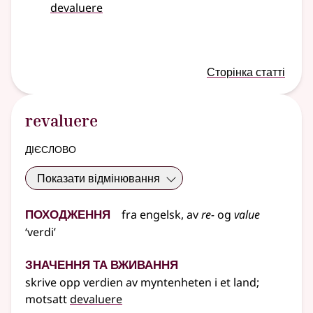
devaluere
Сторінка статті
revaluere
дієслово
Показати відмінювання
Походження
fra
engelsk
, av
re-
og
value
‘verdi’
Значення та вживання
skrive opp verdien av myntenheten i et land
;
motsatt
devaluere