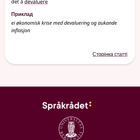
det å
devaluere
Приклад
ei økonomisk krise med devaluering og aukande
inflasjon
Сторінка статті