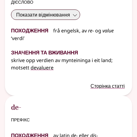
дієслово
Показати відмінювання
Походження
frå
engelsk
, av
re-
og
value
‘verdi’
Значення та вживання
skrive opp verdien av mynteininga i eit land
;
motsett
devaluere
Сторінка статті
de-
префікс
Походження
av
latin
de-
eller
dis-