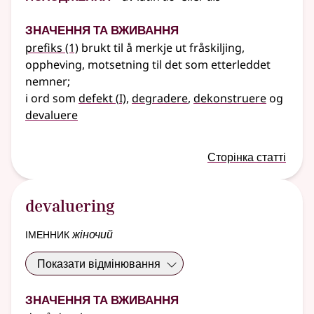
Значення та вживання
prefiks
(1)
brukt til å merkje ut fråskiljing,
oppheving, motsetning til det som etterleddet
nemner
;
1
i ord som
defekt
(
I)
,
degradere
,
dekonstruere
og
devaluere
Сторінка статті
devaluering
іменник
жіночий
Показати відмінювання
Значення та вживання