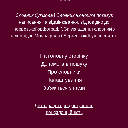
Словник букмола
і
Словник нюношка
показує
написання та відмінювання, відповідно до
норвезької орфографії. За укладання словників
відповідає Мовна рада і Бергенський університет.
На головну сторінку
Допомога в пошуку
Про словники
Налаштування
Зв’яжіться з нами
Декларація про доступність
Конфіденційність