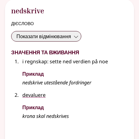
nedskrive
дієслово
Показати відмінювання
Значення та вживання
i regnskap: sette ned verdien på noe
Приклад
nedskrive
utestående fordringer
devaluere
Приклад
krona skal
nedskrives