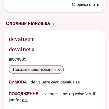
Сторінка статті
oppslagsord
Словник нюношка
6
devaluere
devaluera
дієслово
Показати відмінювання
Вимова
deˊvaluere
eller
devalueˊre
Походження
av
engelsk
de-
og
value
‘verdi’
;
jamfør
de-