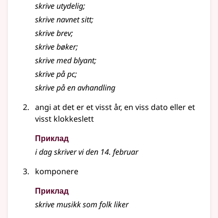
skrive
utydelig
;
skrive
navnet sitt
;
skrive
brev
;
skrive bøker
;
skrive
med blyant
;
skrive
på pc
;
skrive
på en avhandling
angi at det er et visst år, en viss dato eller et
visst klokkeslett
Приклад
i dag
skriver
vi den 14. februar
komponere
Приклад
skrive musikk som folk liker