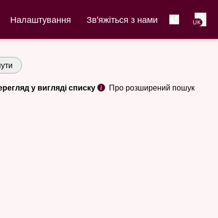
Net
Налаштування
Зв’яжіться з нами
UK
ути
ерегляд у вигляді списку
Про розширений пошук