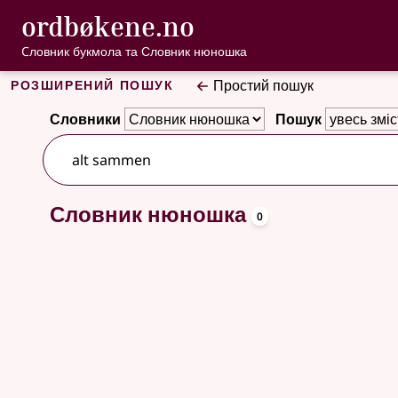
, Cловник букмо
ordbøkene.no
Перейти до основного вмісту
Доступність
Cловник букмола та Словник нюношка
Розширений пошук
Простий пошук
Словники
Пошук
oppslagsor
Словник нюношка
Немає результатів
0