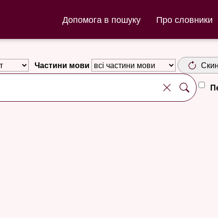
ла та Словник нюношка
Допомога в пошуку
Про словники
Частини мови
Скин
П
d