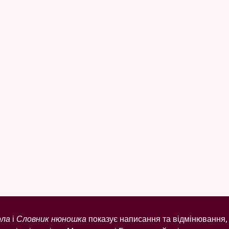
ола
і
Словник нюношка
показує написання та відмінювання, 