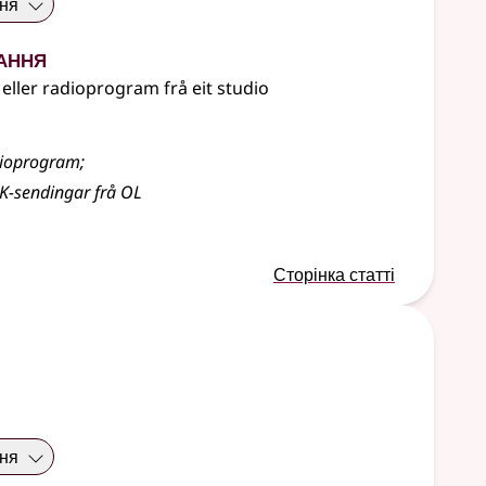
ння
ання
-
eller
radioprogram frå eit studio
adioprogram
;
RK-sendingar frå OL
Сторінка статті
ння