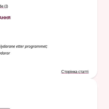
1
de
(
I)
ання
 lydarane etter programmet
;
lydarar
Сторінка статті