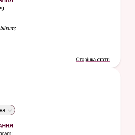
ng
ubileum
;
Сторінка статті
ння
ання
ogram
;