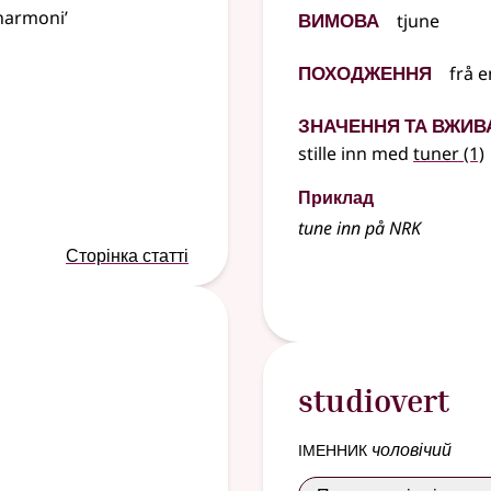
Вимова
harmoni’
tjune
Походження
frå e
Значення та вжив
stille inn med
tuner
(1)
Приклад
tune inn på NRK
Сторінка статті
studiovert
іменник
чоловічий