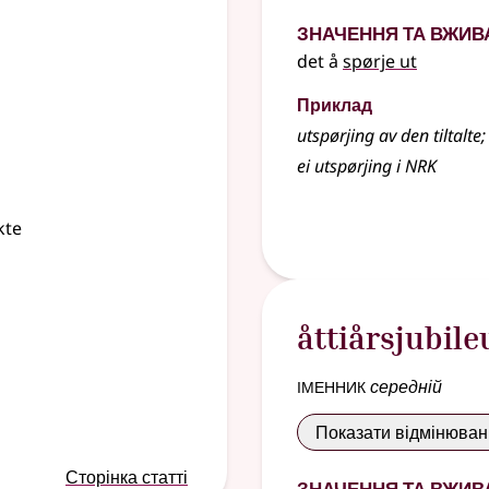
Значення та вжив
det å
spørje ut
Приклад
utspørjing av den tiltalte
;
ei utspørjing i NRK
kte
åttiårsjubil
іменник
середній
Показати відмінюва
Сторінка статті
Значення та вжив