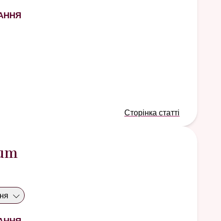
ання
Сторінка статті
eum
ння
ання