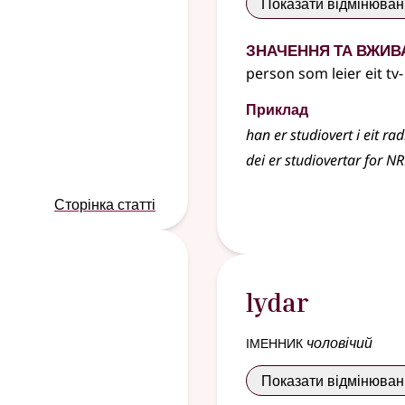
Показати відмінюва
Значення та вжив
person som leier eit tv
Приклад
han er studiovert i eit r
dei er studiovertar for N
Сторінка статті
lydar
іменник
чоловічий
Показати відмінюва