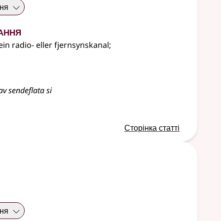
ння
ання
in radio- eller fjernsynskanal
;
v sendeflata si
Сторінка статті
ння