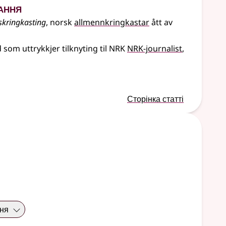
ання
skringkasting
, norsk
allmennkringkastar
ått av
 som uttrykkjer tilknyting til NRK
NRK-journalist
Сторінка статті
ння