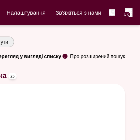
Net
Налаштування
Зв’яжіться з нами
UK
ути
ерегляд у вигляді списку
Про розширений пошук
oppslagsord
ка
25