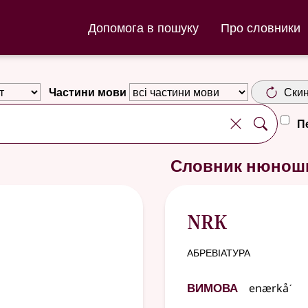
ла та Словник нюношка
Допомога в пошуку
Про словники
Частини мови
Скин
П
d
Словник нюнош
NRK
абревіатура
Вимова
enærkåˊ