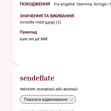
Походження
fra
engelsk
‘stemme, bringe i 
Значення та вживання
innstille med
tuner
(1)
Приклад
tune inn på NRK
sendeflate
іменник
чоловічий або жіночий
Показати відмінювання