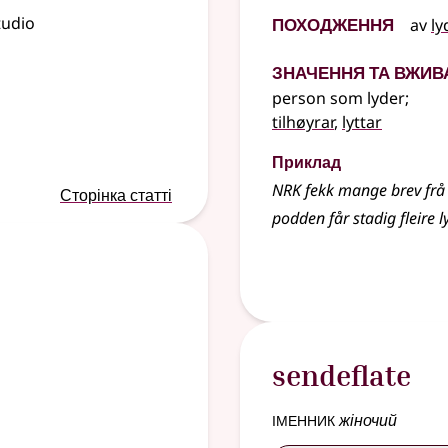
Походження
tudio
av
ly
Значення та вжив
person som lyder
;
tilhøyrar
,
lyttar
Приклад
NRK fekk mange brev frå
Сторінка статті
podden får stadig fleire 
sendeflate
іменник
жіночий