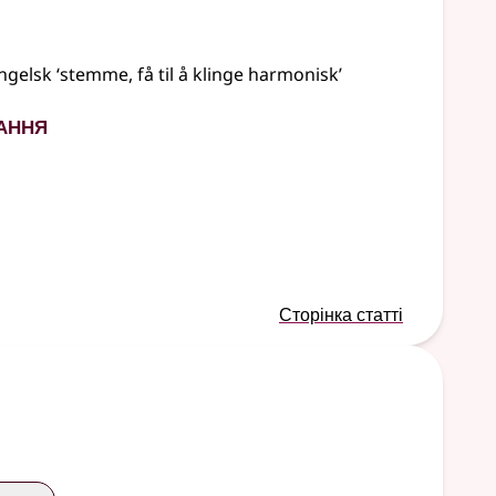
ngelsk ‘stemme, få til å klinge harmonisk’
ання
Сторінка статті