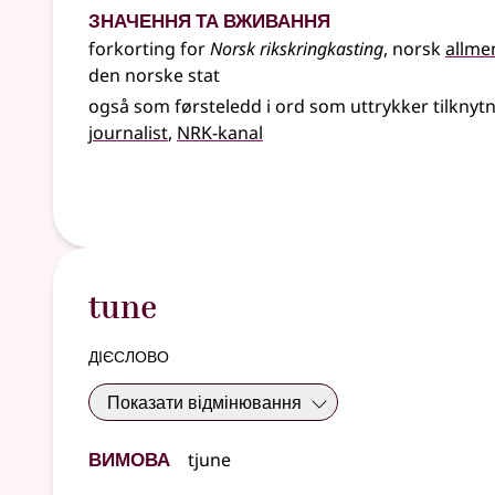
Значення та вживання
forkorting for
Norsk rikskringkasting
, norsk
allme
den norske stat
også som førsteledd i ord som uttrykker tilknytn
journalist
NRK-kanal
tune
дієслово
Показати відмінювання
Вимова
tjune