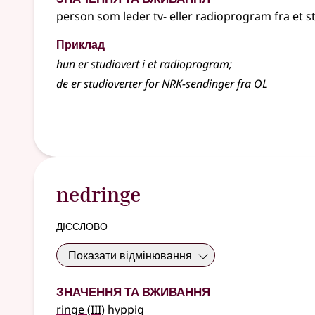
person som leder tv- eller radioprogram fra et s
Приклад
hun er studiovert i et radioprogram
;
de er studioverter for NRK-sendinger fra OL
nedringe
дієслово
Показати відмінювання
Значення та вживання
3
ringe
(
III)
hyppig