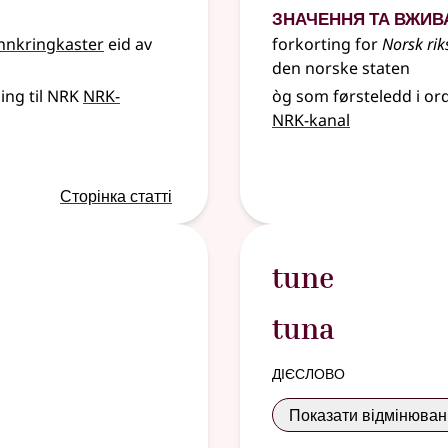
Значення та вжив
nnkringkaster
eid av
forkorting for
Norsk rik
den norske staten
ing til NRK
NRK-
òg som førsteledd i ord
NRK-kanal
Сторінка статті
tune
tuna
дієслово
Показати відмінюва