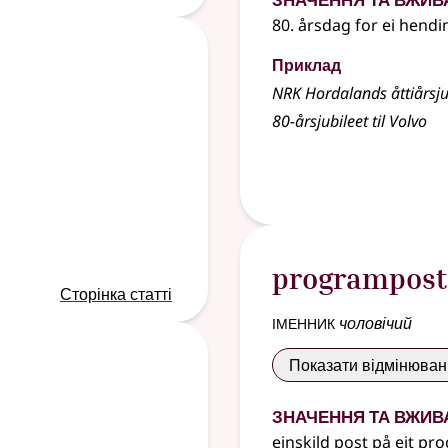
80. årsdag for ei hendi
Приклад
NRK Hordalands åttiårsj
80-årsjubileet til Volvo
programpost
Сторінка статті
іменник
чоловічий
Показати відмінюва
Значення та вжив
einskild post på eit pr