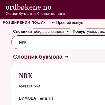
, Cловник букмо
ordbøkene.no
Перейти до основного вмісту
Доступність
Cловник букмола та Словник нюношка
Розширений пошук
Простий пошук
Словники
Пошук
46 результатів
oppslagsor
Словник букмола
21
NRK
абревіатура
Вимова
enærkåˊ