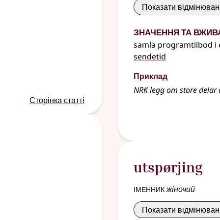
Показати відмінюва
Значення та вжив
samla programtilbod i e
sendetid
Приклад
NRK legg om store delar a
Сторінка статті
utspørjing
іменник
жіночий
Показати відмінюва