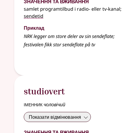
Значення та вживання
samlet programtilbud i radio-
eller
tv-kanal
;
sendetid
Приклад
NRK legger om store deler av sin
sendeflate
;
festivalen fikk stor
sendeflate
på tv
studiovert
іменник
чоловічий
Показати відмінювання
Значення та вживання