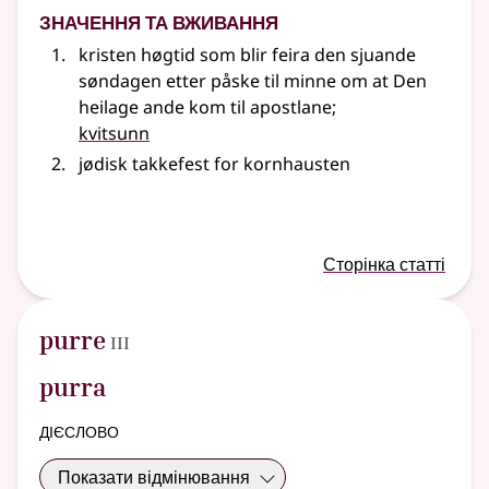
Значення та вживання
kristen høgtid som blir feira den sjuande
søndagen etter påske til minne om at Den
heilage ande kom til apostlane
;
kvitsunn
jødisk takkefest for kornhausten
Сторінка статті
3
purre
III
purra
дієслово
Показати відмінювання