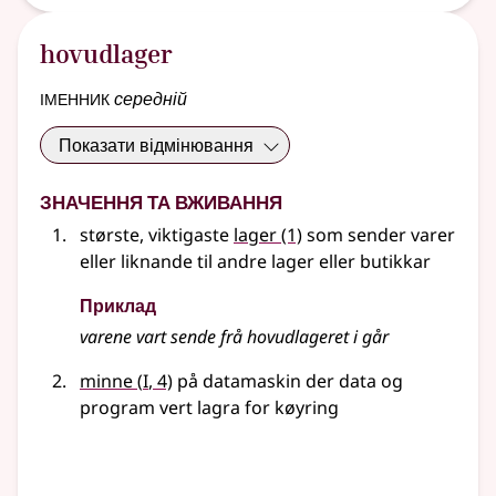
hovudlager
іменник
середній
Показати відмінювання
Значення та вживання
største, viktigaste
lager
(1)
som sender varer
eller liknande
til andre lager eller butikkar
Приклад
varene vart sende frå hovudlageret i går
1
minne
(
I
, 4)
på datamaskin der data og
program vert lagra for køyring