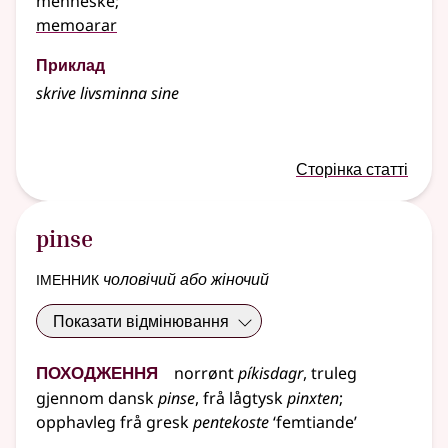
menneske
;
memoarar
Приклад
skrive livsminna sine
Сторінка статті
pinse
іменник
чоловічий або жіночий
Показати відмінювання
Походження
norrønt
píkisdagr
,
truleg
gjennom
dansk
pinse
,
frå
lågtysk
pinxten
;
opphavleg frå
gresk
pentekoste
‘femtiande’