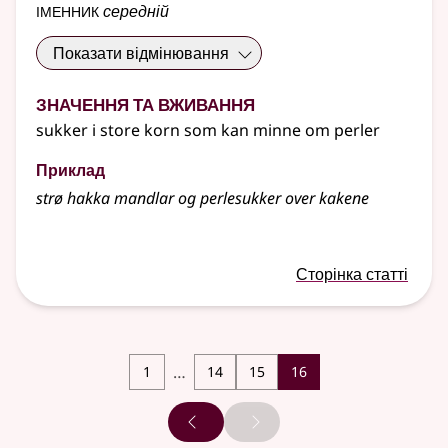
іменник
середній
Показати відмінювання
Значення та вживання
sukker i store korn som kan minne om perler
Приклад
strø hakka mandlar og perlesukker over kakene
Сторінка статті
…
1
14
15
16
Попередня сторінка
Наступна сторінка