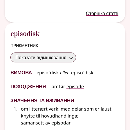
Сторінка статті
episodisk
прикметник
Показати відмінювання
Вимова
episoˊdisk
eller
episoˋdisk
Походження
jamfør
episode
Значення та вживання
om litterært verk: med delar som er laust
knytte til hovudhandlinga
;
samansett av
episodar