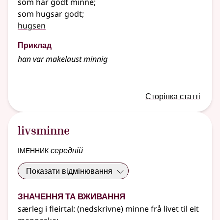
som har godt minne
;
som hugsar godt
;
hugsen
Приклад
han var makelaust
minnig
Сторінка статті
livsminne
іменник
середній
Показати відмінювання
Значення та вживання
særleg
i
fleirtal
: (nedskrivne) minne frå livet til eit