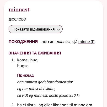
minnast
дієслово
Показати відмінювання
Походження
2
norrønt
minnast
;
sjå
minne
(
II)
Значення та вживання
kome i hug
;
hugse
Приклад
han mintest godt barndomen sin
;
eg har minst det sidan
;
så vidt eg minnest, kosta jakka 950 kr
ha ei tilstelling
eller liknande
til minne om