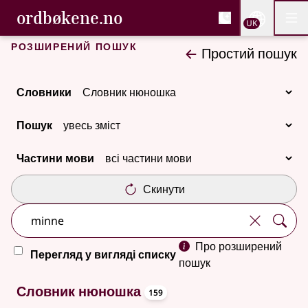
, Cловник букмола та С
ordbøkene.no
Nettsi
UK
Мен
Перейти до основного вмісту
Доступність
Cловник букмола та Словник нюношка
Розширений пошук
Простий пошук
Словники
Пошук
Частини мови
Скинути
Про розширений
Перегляд у вигляді списку
пошук
oppslagsord
159 результатів
Словник нюношка
159