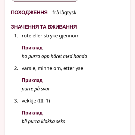
Походження
frå
lågtysk
Значення та вживання
rote eller stryke gjennom
Приклад
ho purra opp håret med handa
varsle, minne om, etterlyse
Приклад
purre på svar
3
vekkje
(
III
, 1)
Приклад
bli purra klokka seks