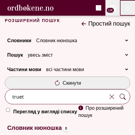
, Cловник букмола та С
ordbøkene.no
Nettsi
UK
Мен
Перейти до основного вмісту
Доступність
Cловник букмола та Словник нюношка
Розширений пошук
Простий пошук
Словники
Пошук
Частини мови
Скинути
Про розширений
Перегляд у вигляді списку
пошук
oppslagsord
Немає результатів
Словник нюношка
0