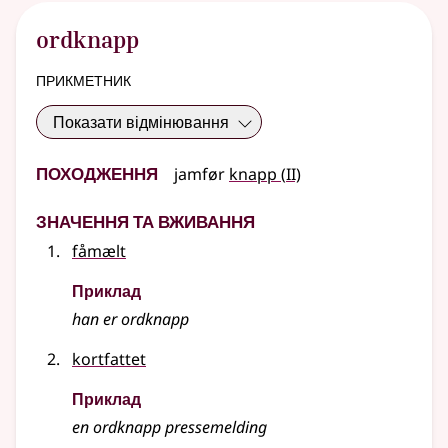
ordknapp
прикметник
Показати відмінювання
Походження
2
jamfør
knapp
(
II)
Значення та вживання
fåmælt
Приклад
han er ordknapp
kortfattet
Приклад
en ordknapp pressemelding