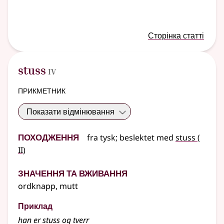
Сторінка статті
4
stuss
IV
прикметник
Показати відмінювання
Походження
2
fra
tysk
;
beslektet
med
stuss
(
II)
Значення та вживання
ordknapp, mutt
Приклад
han er stuss og tverr