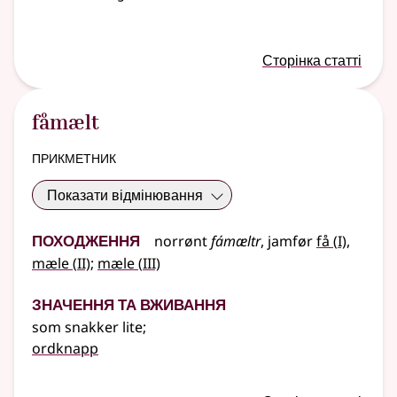
Сторінка статті
fåmælt
прикметник
Показати відмінювання
Походження
1
norrønt
fámæltr
,
jamfør
få
(
I)
,
2
3
mæle
(
II)
;
mæle
(
III)
Значення та вживання
som snakker lite
;
ordknapp