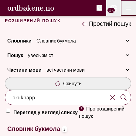
, Cловник букмола та С
ordbøkene.no
Nettsi
UK
Мен
Перейти до основного вмісту
Доступність
Cловник букмола та Словник нюношка
Розширений пошук
Простий пошук
Словники
Пошук
Частини мови
Скинути
Про розширений
Перегляд у вигляді списку
пошук
oppslagsord
3 результатів
Словник букмола
3