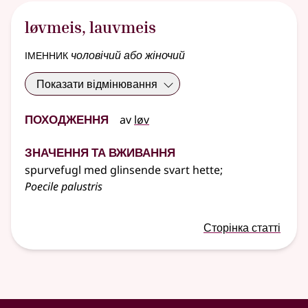
løvmeis
,
lauvmeis
іменник
чоловічий або жіночий
Показати відмінювання
Походження
av
løv
Значення та вживання
spurvefugl med glinsende svart hette
;
Poecile palustris
Сторінка статті