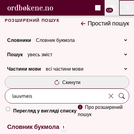
, Cловник букмола та С
ordbøkene.no
Nettsi
UK
Мен
Перейти до основного вмісту
Доступність
Cловник букмола та Словник нюношка
Розширений пошук
Простий пошук
Словники
Пошук
Частини мови
Скинути
Про розширений
Перегляд у вигляді списку
пошук
oppslagsord
Один результат
Словник букмола
1