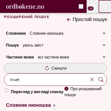
, Cловник букмола та С
ordbøkene.no
Nettsi
UK
Мен
Перейти до основного вмісту
Доступність
Cловник букмола та Словник нюношка
Розширений пошук
Простий пошук
Словники
Пошук
Частини мови
Скинути
Про розширений
Перегляд у вигляді списку
пошук
oppslagsord
Немає результатів
Словник нюношка
0