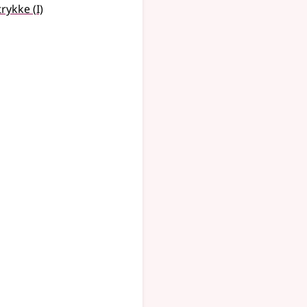
1
trykke
(
I)