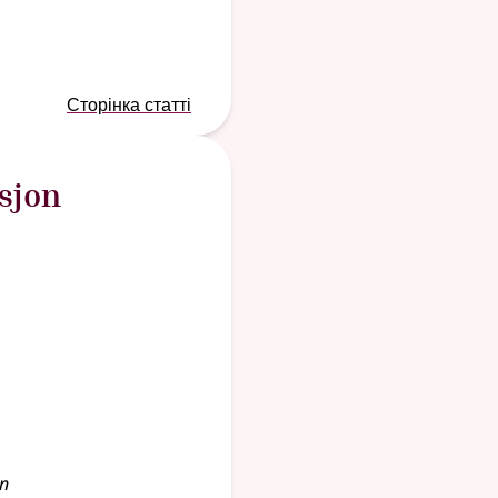
Сторінка статті
asjon
on