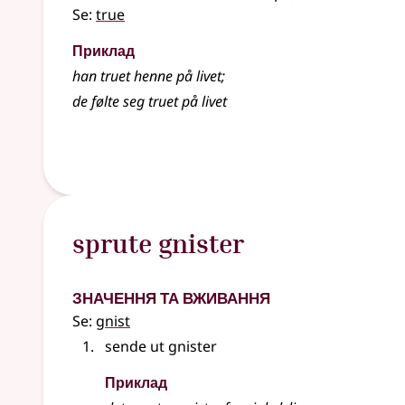
Se:
true
Приклад
han truet henne på livet
;
de følte seg truet på livet
sprute gnister
Значення та вживання
Se:
gnist
sende ut gnister
Приклад