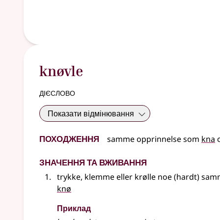
knøvle
дієслово
Показати відмінювання
Походження
samme opprinnelse som
kna
Значення та вживання
trykke, klemme eller krølle noe (hardt) sam
knø
Приклад