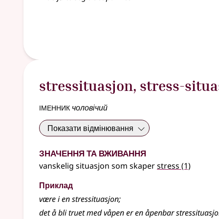
stressituasjon
,
stress-situ
іменник
чоловічий
Показати відмінювання
Значення та вживання
vanskelig situasjon som skaper
stress
(1)
Приклад
være i en
stressituasjon
;
det å bli truet med våpen er en åpenbar stressituasj