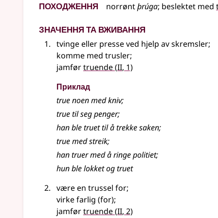
Походження
norrønt
þrúga
;
beslektet
med
Значення та вживання
tvinge
eller
presse ved hjelp av skremsler
;
komme med trusler
;
2
jamfør
truende
(
II
, 1)
Приклад
true noen med kniv
;
true
til seg penger
;
han ble truet til å trekke saken
;
true
med streik
;
han truer med å ringe politiet
;
hun ble lokket og truet
være en trussel for
;
virke farlig (for)
;
2
jamfør
truende
(
II
, 2)