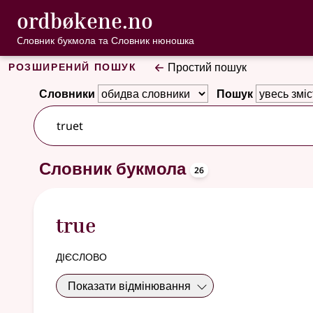
, Cловник букмо
ordbøkene.no
Перейти до основного вмісту
Доступність
Cловник букмола та Словник нюношка
Розширений пошук
Простий пошук
Словники
Пошук
26 результатів
oppslagsor
Словник букмола
26
true
дієслово
Показати відмінювання