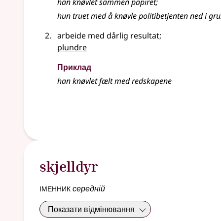
han knøvlet sammen papiret
;
hun truet med å knøvle politibetjenten ned i gr
arbeide med dårlig resultat
;
plundre
Приклад
han knøvlet fælt med redskapene
skjelldyr
іменник
середній
Показати відмінювання