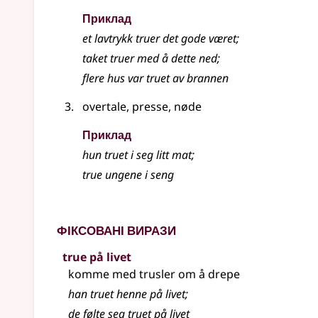
Приклад
et lavtrykk
truer
det gode været
;
taket
truer
med å dette ned
;
flere hus var
truet
av brannen
overtale, presse, nøde
Приклад
hun truet i seg litt mat
;
true ungene i seng
Фіксовані вирази
true på livet
komme med trusler om å drepe
han truet henne på livet
;
de følte seg truet på livet