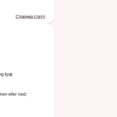
Сторінка статті
og
knø
men eller ned
;