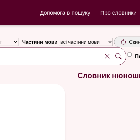
ла та Словник нюношка
Допомога в пошуку
Про словники
Частини мови
Скин
П
d
Словник нюнош