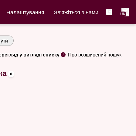
Net
Налаштування
Зв’яжіться з нами
UK
ути
ерегляд у вигляді списку
Про розширений пошук
oppslagsord
ка
0