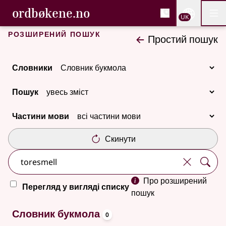
, Cловник букмола та С
ordbøkene.no
Nettsi
UK
Мен
Перейти до основного вмісту
Доступність
Cловник букмола та Словник нюношка
Розширений пошук
Простий пошук
Словники
Пошук
Частини мови
Скинути
Про розширений
Перегляд у вигляді списку
пошук
oppslagsord
Немає результатів
Словник букмола
0