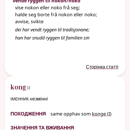
vende ryggen til nokon/noko
vise nokon eller noko frå seg
;
halde seg borte frå nokon eller noko
;
avvise, svikte
dei har vendt ryggen til tradisjonane
;
han har snudd ryggen til familien sin
Сторінка статті
2
kong
II
іменник
незмінні
Походження
1
same opphav som
konge
(
I)
Значення та вживання