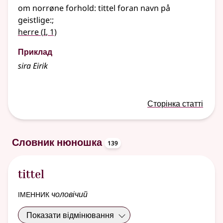
om norrøne forhold
: tittel foran navn på
geistlige:
;
1
herre
(
I
, 1)
Приклад
sira
Eirik
Сторінка статті
oppslagsord
Словник нюношка
139
tittel
іменник
чоловічий
Показати відмінювання