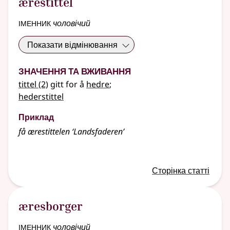
ærestittel
іменник
чоловічий
Показати відмінювання
Значення та вживання
tittel
(2)
gitt for å
hedre
;
hederstittel
Приклад
få ærestittelen ‘Landsfaderen’
Сторінка статті
æresborger
іменник
чоловічий