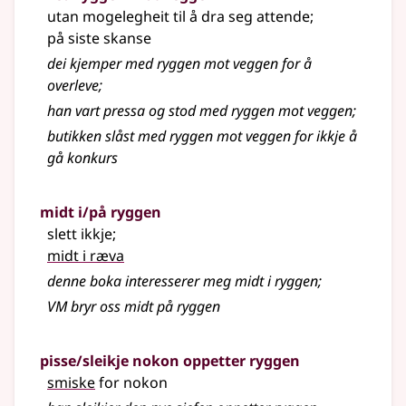
utan mogelegheit til å dra seg attende
;
på siste skanse
dei kjemper med ryggen mot veggen for å
overleve
;
han vart pressa og stod med ryggen mot veggen
;
butikken slåst med ryggen mot veggen for ikkje å
gå konkurs
midt i/på ryggen
slett ikkje
;
midt i ræva
denne boka interesserer meg midt i ryggen
;
VM bryr oss midt på ryggen
pisse/sleikje nokon oppetter ryggen
smiske
for nokon