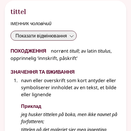
tittel
іменник
чоловічий
Показати відмінювання
Походження
norrønt
titull
;
av
latin
titulus
,
opprinnelig
‘innskrift, påskrift’
Значення та вживання
navn
eller
overskrift som kort antyder
eller
symboliserer innholdet av en tekst, et bilde
eller lignende
Приклад
jeg husker
tittelen
på boka, men ikke navnet på
forfatteren
;
tittelen
på det maleriet sier meg ingenting