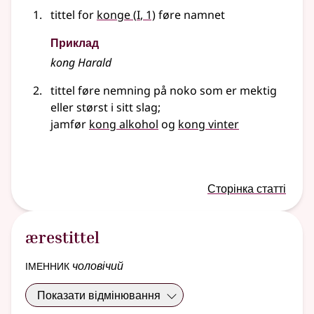
1
tittel for
konge
(
I
, 1)
føre namnet
Приклад
kong Harald
tittel føre nemning på noko som er mektig
eller størst i sitt slag
;
jamfør
kong alkohol
og
kong vinter
Сторінка статті
ærestittel
іменник
чоловічий
Показати відмінювання