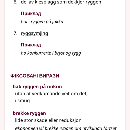
del av klesplagg som dekkjer ryggen
Приклад
hol i ryggen på jakka
ryggsymjing
Приклад
ho konkurrerte i bryst og rygg
Фіксовані вирази
bak ryggen på nokon
utan at vedkomande veit om det
;
i smug
brekke ryggen
lide stor skade eller reduksjon
økonomien vil brekke ryggen om utviklinga fortset