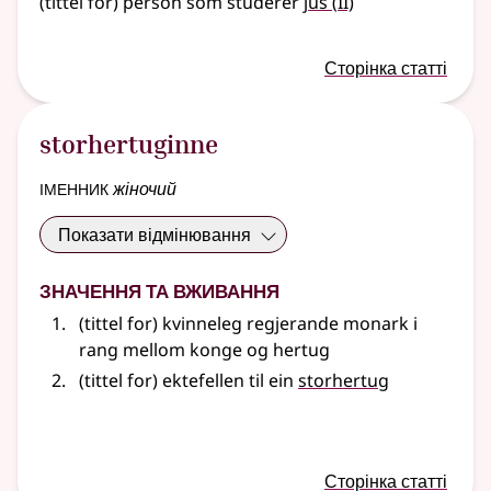
2
(tittel for) person som studerer
jus
(
II)
Сторінка статті
storhertuginne
іменник
жіночий
Показати відмінювання
Значення та вживання
(tittel for) kvinneleg regjerande monark i
rang mellom konge og hertug
(tittel for) ektefellen til ein
storhertug
Сторінка статті