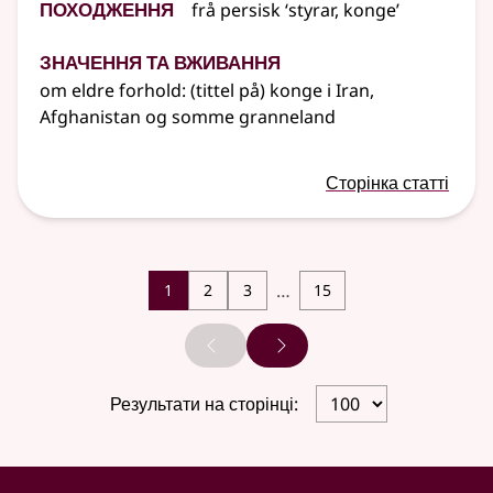
Походження
frå persisk ‘styrar, konge’
Значення та вживання
om eldre forhold: (tittel på) konge i Iran,
Afghanistan og somme granneland
Сторінка статті
…
1
2
3
15
Попередня сторінка
Наступна сторінка
Результати на сторінці: