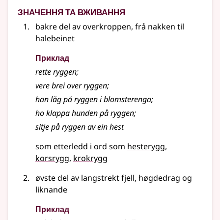
Значення та вживання
bakre del av overkroppen, frå nakken til
halebeinet
Приклад
rette ryggen
;
vere brei over ryggen
;
han låg på ryggen i blomsterenga
;
ho klappa hunden på ryggen
;
sitje på ryggen av ein hest
som etterledd i ord som
hesterygg
korsrygg
krokrygg
øvste del av langstrekt fjell, høgdedrag
og
liknande
Приклад