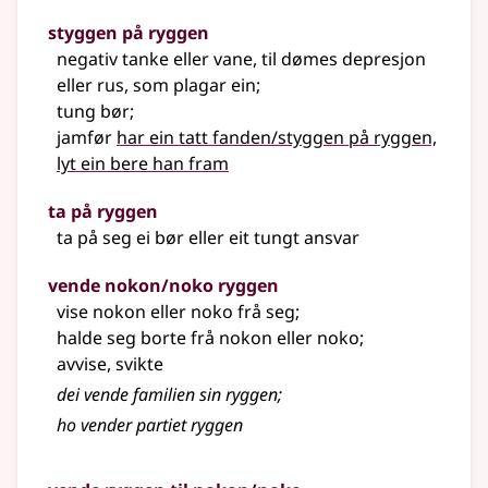
styggen på ryggen
negativ tanke eller vane,
til dømes
depresjon
eller rus, som plagar ein
;
tung bør
;
jamfør
har ein tatt fanden/styggen på ryggen,
lyt ein bere han fram
ta på ryggen
ta på seg ei bør eller eit tungt ansvar
vende nokon/noko ryggen
vise nokon eller noko frå seg
;
halde seg borte frå nokon eller noko
;
avvise, svikte
dei vende familien sin ryggen
;
ho vender partiet ryggen