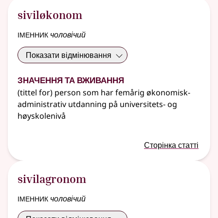
siviløkonom
іменник
чоловічий
Показати відмінювання
Значення та вживання
(tittel for) person som har femårig økonomisk-
administrativ utdanning på universitets- og
høyskolenivå
Сторінка статті
sivilagronom
іменник
чоловічий