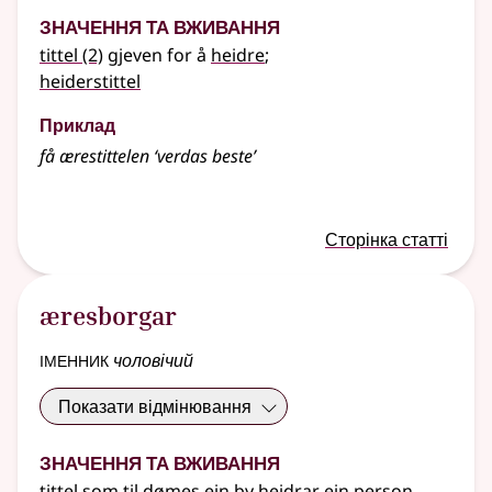
Значення та вживання
tittel
(2)
gjeven for å
heidre
;
heiderstittel
Приклад
få ærestittelen ‘verdas beste’
Сторінка статті
æresborgar
іменник
чоловічий
Показати відмінювання
Значення та вживання
tittel som til dømes ein by heidrar ein person