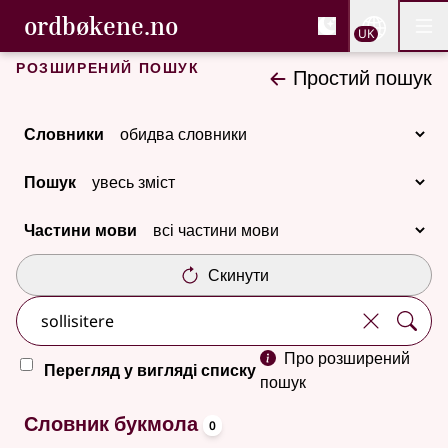
, Cловник букмола та С
ordbøkene.no
Nettsi
UK
Мен
Перейти до основного вмісту
Доступність
Cловник букмола та Словник нюношка
Розширений пошук
Простий пошук
Словники
Пошук
Частини мови
Скинути
Про розширений
Перегляд у вигляді списку
пошук
oppslagsord
Немає результатів
Словник букмола
0