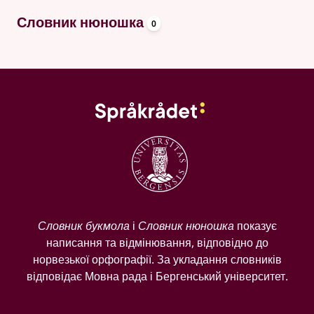
oppslagsord
Словник нюношка
0
Словник букмола
і
Словник нюношка
показує
написання та відмінювання, відповідно до
норвезької орфографії. За укладання словників
відповідає Мовна рада і Бергенський університет.