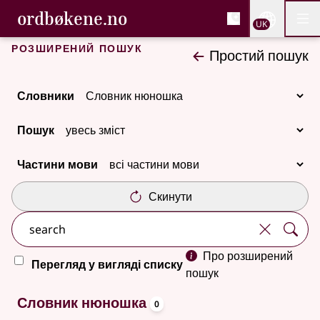
, Cловник букмола та С
ordbøkene.no
Nettsi
UK
Мен
Перейти до основного вмісту
Доступність
Cловник букмола та Словник нюношка
Розширений пошук
Простий пошук
Словники
Пошук
Частини мови
Скинути
Про розширений
Перегляд у вигляді списку
пошук
oppslagsord
Немає результатів
Словник нюношка
0