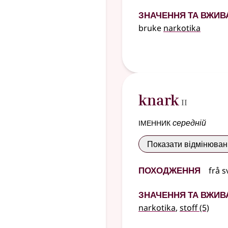
Значення та вжив
bruke
narkotika
2
knark
II
іменник
середній
Показати відмінюва
Походження
frå
s
Значення та вжив
narkotika
,
stoff
(5)