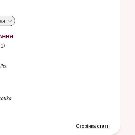
ння
ання
(1)
llet
kotika
Сторінка статті