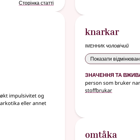
Сторінка статті
knarkar
іменник
чоловічий
Показати відмінюва
Значення та вжив
person som bruker nar
stoffbrukar
 økt impulsivitet og
arkotika eller annet
omtåka