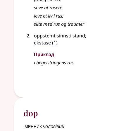
sove ut
rusen
;
leve et liv i rus
;
slite med rus og traumer
oppstemt sinnstilstand
;
ekstase
(1)
Приклад
i begeistringens
rus
dop
іменник
чоловічий