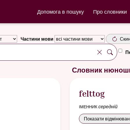
ла та Словник нюношка
Допомога в пошуку
Про словники
Частини мови
Скин
П
d
Словник нюнош
felttog
іменник
середній
Показати відмінюва