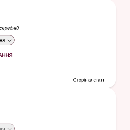
 середній
ння
ання
Сторінка статті
ння