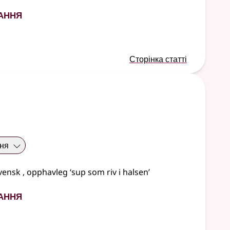
ання
Сторінка статті
ння
vensk
, opphavleg ‘sup som riv i halsen’
ання