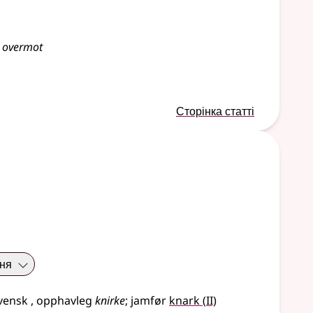
g overmot
Сторінка статті
ння
2
vensk
, opphavleg
knirke
;
jamfør
knark
(
II)