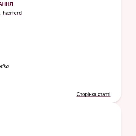
ання
),
hærferd
otika
Сторінка статті