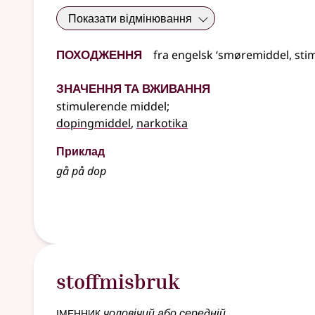
Показати відмінювання
Походження
fra
engelsk
‘smøremiddel, stim
Значення та вживання
stimulerende middel
;
dopingmiddel
,
narkotika
Приклад
gå på
dop
stoffmisbruk
іменник
чоловічий або середній