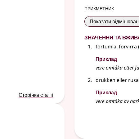
прикметник
Показати відмінюва
Значення та вжив
fortumla
,
forvirra
Приклад
vere omtåka etter fa
drukken eller rusa
Приклад
Сторінка статті
vere omtåka av nar