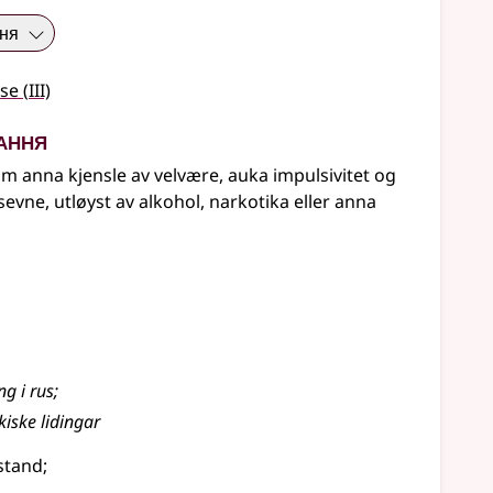
ння
3
se
(
III)
ання
m anna kjensle av velvære, auka impulsivitet og
evne, utløyst av alkohol, narkotika eller anna
ng i rus
;
kiske lidingar
stand
;