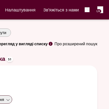
Net
Налаштування
Зв’яжіться з нами
UK
ути
ерегляд у вигляді списку
Про розширений пошук
oppslagsord
ка
51
ння