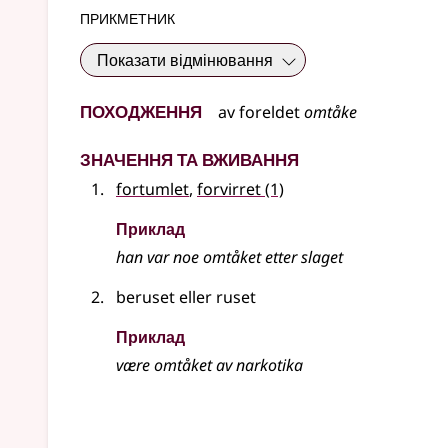
прикметник
Показати відмінювання
Походження
av
foreldet
omtåke
Значення та вживання
fortumlet
,
forvirret
(1)
Приклад
han var noe
omtåket
etter slaget
beruset eller ruset
Приклад
være
omtåket
av narkotika