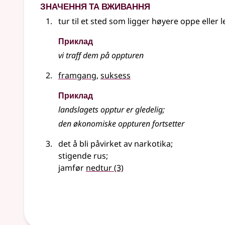
Значення та вживання
tur til et sted som ligger høyere oppe
eller
l
Приклад
vi traff dem på
oppturen
framgang
,
suksess
Приклад
landslagets
opptur
er gledelig
;
den økonomiske
oppturen
fortsetter
det å bli påvirket av narkotika
;
stigende rus
;
jamfør
nedtur
(3)