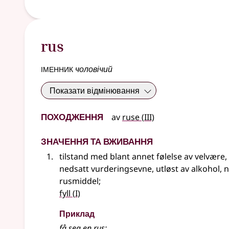
rus
іменник
чоловічий
Показати відмінювання
Походження
3
av
ruse
(
III)
Значення та вживання
tilstand med blant annet følelse av velvære,
nedsatt vurderingsevne, utløst av alkohol, n
rusmiddel
;
1
fyll
(
I)
Приклад
få seg en
rus
;