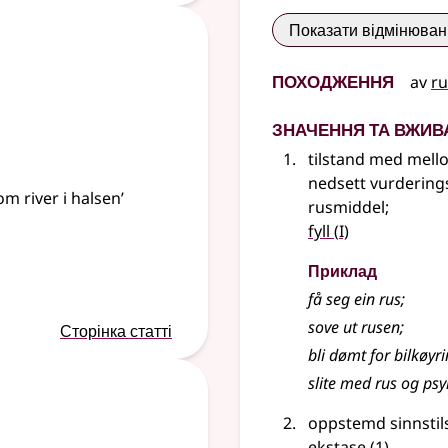
Показати відмінюва
Походження
av
ru
Значення та вжив
tilstand med mello
nedsett vurderings
om river i halsen’
rusmiddel
;
1
fyll
(
I)
Приклад
få seg ein rus
;
sove ut rusen
;
Сторінка статті
bli dømt for bilkøyri
slite med rus og psy
oppstemd sinnstil
ekstase
(1)