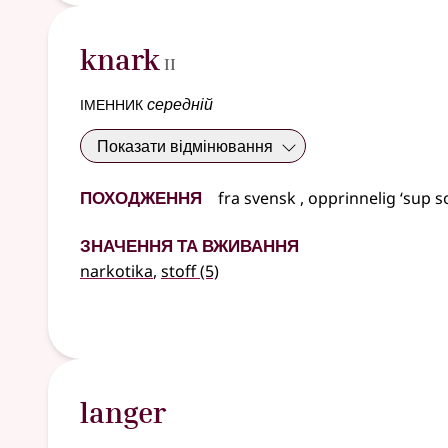
2
knark
II
іменник
середній
Показати відмінювання
Походження
fra
svensk
, opprinnelig ‘sup s
Значення та вживання
narkotika
,
stoff
(5)
langer