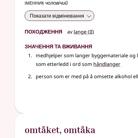
іменник
чоловічий
Показати відмінювання
Походження
2
av
lange
(
II)
Значення та вживання
medhjelper som langer byggemateriale
og 
som etterledd i ord som
håndlanger
person som er med på å omsette alkohol
el
omtåket
,
omtåka