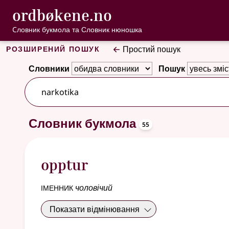
, Cловник букмо
ordbøkene.no
Перейти до основного вмісту
Доступність
Cловник букмола та Словник нюношка
Розширений пошук
Простий пошук
Словники
Пошук
106 результатів
oppslagsor
Словник букмола
55
opptur
іменник
чоловічий
Показати відмінювання