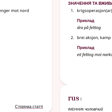
Значення та вжив
enger mot nord
krigsoperasjon(ar
Приклад
dra på felttog
brei aksjon, kamp
Приклад
eit felttog mot nark
1
rus
I
Сторінка статті
іменник
чоловічий