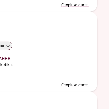
Сторінка статті
ння
ання
kotika
;
Сторінка статті