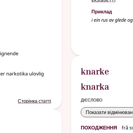
Приклад
i ein rus av glede o
lignende
knarke
ler
narkotika ulovlig
knarka
дієслово
Сторінка статті
Показати відмінюва
Походження
frå
s