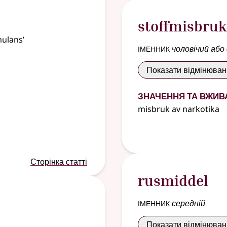
stoffmisbruk
ulans’
іменник
чоловічий або
Показати відмінюва
Значення та вжив
misbruk av narkotika
Сторінка статті
rusmiddel
іменник
середній
Показати відмінюва