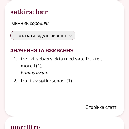
søtkirsebær
іменник
середній
Показати відмінювання
Значення та вживання
tre i kirsebærslekta med søte frukter
;
morell
(1)
;
Prunus avium
frukt av
søtkirsebær
(1)
Сторінка статті
morelltre