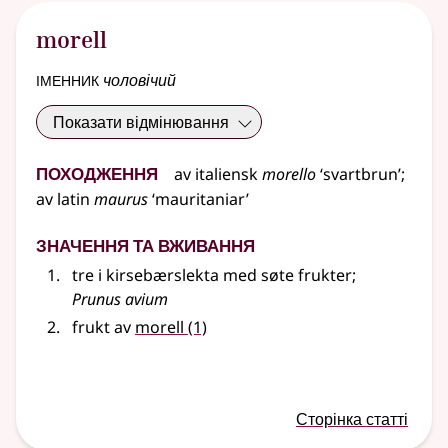
morell
іменник
чоловічий
Показати відмінювання
Походження
av
italiensk
morello
‘svartbrun’
;
av
latin
maurus
‘mauritaniar’
Значення та вживання
tre i kirsebærslekta med søte frukter
;
Prunus avium
frukt av
morell
(1)
Сторінка статті