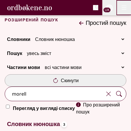
, Cловник букмола та С
ordbøkene.no
Nettsi
UK
Мен
Перейти до основного вмісту
Доступність
Cловник букмола та Словник нюношка
Розширений пошук
Простий пошук
Словники
Пошук
Частини мови
Скинути
Про розширений
Перегляд у вигляді списку
пошук
oppslagsord
3 результатів
Словник нюношка
3