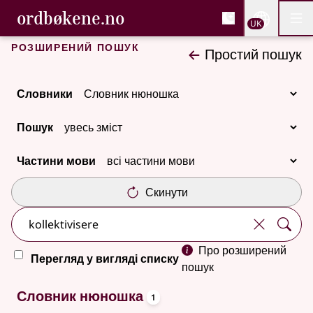
, Cловник букмола та С
ordbøkene.no
Nettsi
UK
Мен
Перейти до основного вмісту
Доступність
Cловник букмола та Словник нюношка
Розширений пошук
Простий пошук
Словники
Пошук
Частини мови
Скинути
Про розширений
Перегляд у вигляді списку
пошук
oppslagsord
Один результат
Словник нюношка
1