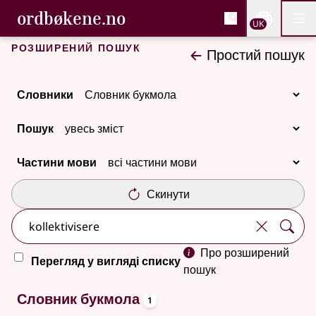
, Cловник букмола та С
ordbøkene.no
Nettsi
UK
Мен
Перейти до основного вмісту
Доступність
Cловник букмола та Словник нюношка
Розширений пошук
Простий пошук
Словники
Пошук
Частини мови
Скинути
Про розширений
Перегляд у вигляді списку
пошук
oppslagsord
Один результат
Словник букмола
1