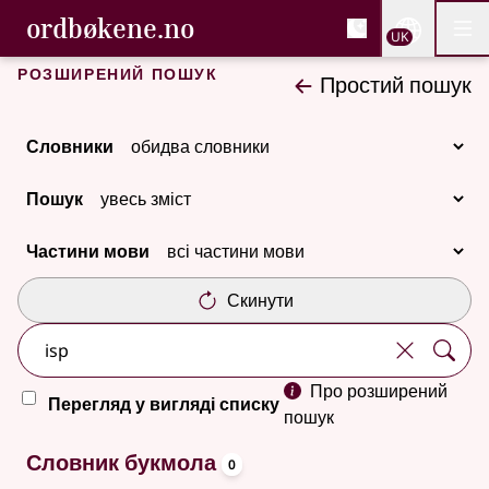
, Cловник букмола та С
ordbøkene.no
Nettsi
UK
Мен
Перейти до основного вмісту
Доступність
Cловник букмола та Словник нюношка
Розширений пошук
Простий пошук
Словники
Пошук
Частини мови
Скинути
Про розширений
Перегляд у вигляді списку
пошук
oppslagsord
Немає результатів
Словник букмола
0