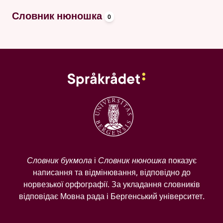
oppslagsord
Словник нюношка
0
Словник букмола
і
Словник нюношка
показує
написання та відмінювання, відповідно до
норвезької орфографії. За укладання словників
відповідає Мовна рада і Бергенський університет.