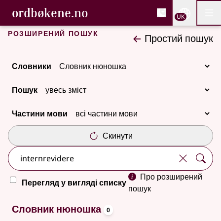
, Cловник букмола та С
ordbøkene.no
Nettsi
UK
Мен
Перейти до основного вмісту
Доступність
Cловник букмола та Словник нюношка
Розширений пошук
Простий пошук
Словники
Пошук
Частини мови
Скинути
Про розширений
Перегляд у вигляді списку
пошук
oppslagsord
Немає результатів
Словник нюношка
0